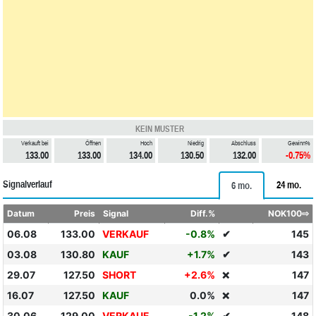
KEIN MUSTER
Verkauft bei
Öffnen
Hoch
Niedrig
Abschluss
Gewinn%
133.00
133.00
134.00
130.50
132.00
-0.75%
Signalverlauf
24 mo.
6 mo.
Datum
Preis
Signal
Diff.%
NOK100⇨
06.08
133.00
VERKAUF
-0.8%
✔
145
03.08
130.80
KAUF
+1.7%
✔
143
29.07
127.50
SHORT
+2.6%
147
❌
16.07
127.50
KAUF
0.0%
147
❌
30.06
129.00
VERKAUF
-1.2%
✔
148