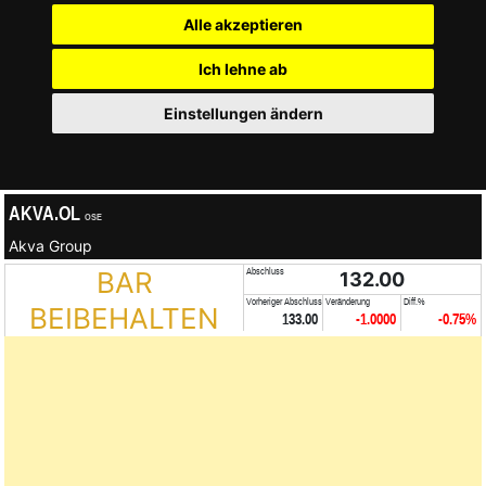
Alle akzeptieren
Ich lehne ab
Einstellungen ändern
AKVA.OL
OSE
Akva Group
BAR
Abschluss
132.00
Vorheriger Abschluss
Veränderung
Diff.%
BEIBEHALTEN
133.00
-1.0000
-0.75%