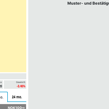
Muster- und Bestäti
ss
Gewinn%
20
-3.46%
24 mo.
o.
NOK100⇨