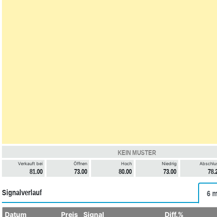
KEIN MUSTER
Verkauft bei
Öffnen
Hoch
Niedrig
Abschlu
81.00
73.00
80.00
73.00
78.
Signalverlauf
6 m
Datum
Preis
Signal
Diff.%