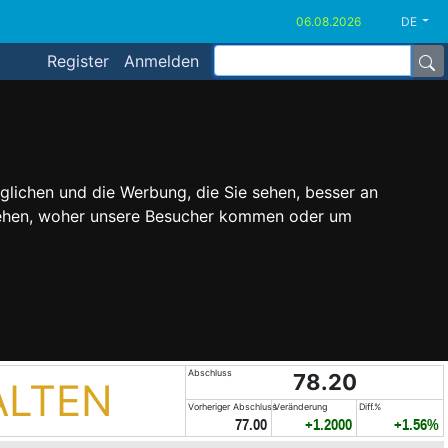
DE
Register
Anmelden
glichen und die Werbung, die Sie sehen, besser an
stehen, woher unsere Besucher kommen oder um
Abschluss
78.20
ALTEN
Vorheriger Abschluss
Veränderung
Diff.%
77.00
+1.2000
+1.56%