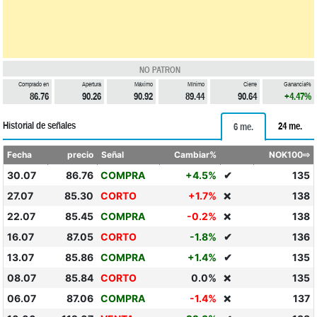
NO PATRON
Comprado en
Apertura
Máximo
Mínimo
Cierre
Ganancia%
86.76
90.26
90.92
89.44
90.64
+4.47%
Historial de señales
24 me.
6 me.
Fecha
precio
Señal
Cambiar%
NOK100⇨
30.07
86.76
COMPRA
+4.5%
✔
135
27.07
85.30
CORTO
+1.7%
138
❌
22.07
85.45
COMPRA
-0.2%
138
❌
16.07
87.05
CORTO
-1.8%
✔
136
13.07
85.86
COMPRA
+1.4%
✔
135
08.07
85.84
CORTO
0.0%
135
❌
06.07
87.06
COMPRA
-1.4%
137
❌