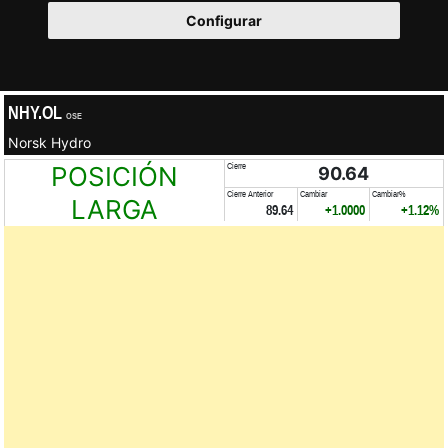
Configurar
NHY.OL
OSE
Norsk Hydro
POSICIÓN
Cierre
90.64
Cierre Anterior
Cambiar
Cambiar%
LARGA
89.64
+1.0000
+1.12%