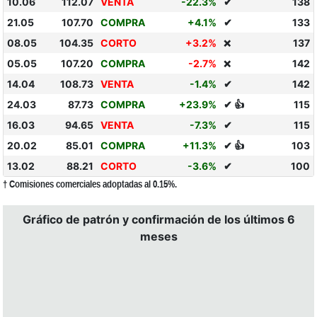
10.06
112.07
VENTA
-22.3%
✔
138
21.05
107.70
COMPRA
+4.1%
✔
133
08.05
104.35
CORTO
+3.2%
137
❌
05.05
107.20
COMPRA
-2.7%
142
❌
14.04
108.73
VENTA
-1.4%
✔
142
24.03
87.73
COMPRA
+23.9%
✔ 👍
115
16.03
94.65
VENTA
-7.3%
✔
115
20.02
85.01
COMPRA
+11.3%
✔ 👍
103
13.02
88.21
CORTO
-3.6%
✔
100
† Comisiones comerciales adoptadas al 0.15%.
Gráfico de patrón y confirmación de los últimos 6
meses