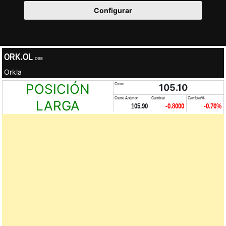
Configurar
ORK.OL
OSE
Orkla
POSICIÓN
Cierre
105.10
Cierre Anterior
Cambiar
Cambiar%
LARGA
105.90
-0.8000
-0.76%