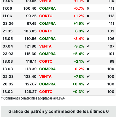
19.06
99.65
VENTA
+1.1%
110
❌
17.06
100.40
COMPRA
-0.7%
111
❌
11.06
99.25
CORTO
+1.2%
113
❌
03.06
97.45
COMPRA
+1.9%
✔
111
21.05
106.85
CORTO
-8.8%
✔
102
15.05
110.56
COMPRA
-3.4%
106
❌
07.04
121.80
VENTA
-9.2%
✔
107
23.03
115.60
COMPRA
+5.4%
✔
101
18.03
118.11
CORTO
-2.1%
✔
99
13.03
118.39
COMPRA
-0.2%
100
❌
02.03
128.40
VENTA
-7.8%
✔
100
20.02
127.87
COMPRA
+0.4%
✔
100
18.02
128.27
CORTO
-0.3%
✔
100
† Comisiones comerciales adoptadas al 0.15%.
Gráfico de patrón y confirmación de los últimos 6