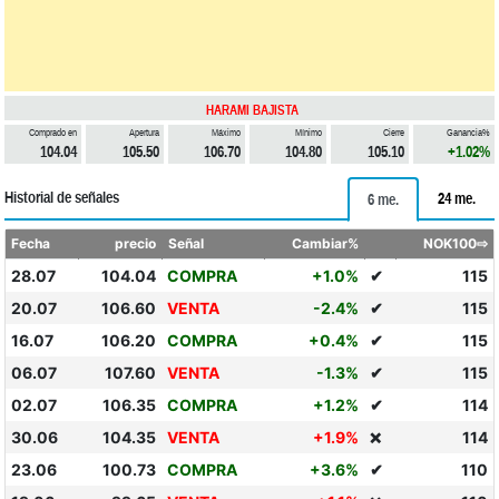
HARAMI BAJISTA
Comprado en
Apertura
Máximo
Mínimo
Cierre
Ganancia%
104.04
105.50
106.70
104.80
105.10
+1.02%
Historial de señales
24 me.
6 me.
Fecha
precio
Señal
Cambiar%
NOK100⇨
28.07
104.04
COMPRA
+1.0%
✔
115
20.07
106.60
VENTA
-2.4%
✔
115
16.07
106.20
COMPRA
+0.4%
✔
115
06.07
107.60
VENTA
-1.3%
✔
115
02.07
106.35
COMPRA
+1.2%
✔
114
30.06
104.35
VENTA
+1.9%
114
❌
23.06
100.73
COMPRA
+3.6%
✔
110