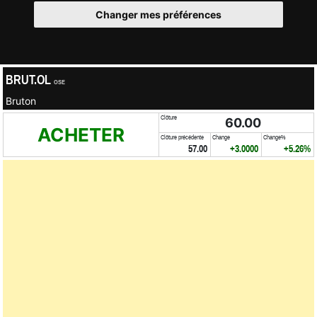
Changer mes préférences
BRUT.OL
OSE
Bruton
Clôture
60.00
ACHETER
Clôture précédente
Change
Change%
57.00
+3.0000
+5.26%