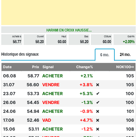
HARAMI EN CROIX HAUSSIE...
Acheté à
Ouvert
Haut
Bas
Clôture
Gain%
58.77
58.20
60.60
58.20
60.00
+2.09%
Historique des signaux
24 mo.
6 mo.
Date
Prix
Signal
Change%
NOK100⇨
06.08
58.77
ACHETER
+2.1%
105
31.07
56.60
VENDRE
+3.8%
105
❌
23.07
53.73
ACHETER
+5.3%
✔
100
26.06
54.45
VENDRE
-1.3%
✔
100
24.06
54.94
ACHETER
-0.9%
101
❌
17.06
52.46
VAD
+4.7%
106
❌
15.06
53.11
ACHETER
-1.2%
108
❌