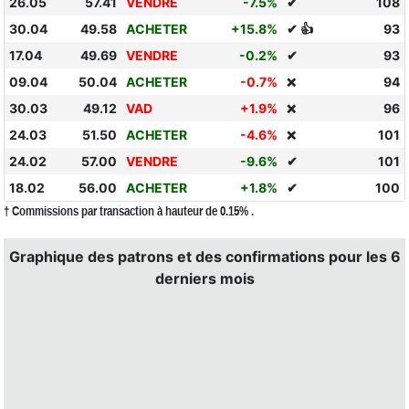
26.05
57.41
VENDRE
-7.5%
✔
108
30.04
49.58
ACHETER
+15.8%
✔ 👍
93
17.04
49.69
VENDRE
-0.2%
✔
93
09.04
50.04
ACHETER
-0.7%
94
❌
30.03
49.12
VAD
+1.9%
96
❌
24.03
51.50
ACHETER
-4.6%
101
❌
24.02
57.00
VENDRE
-9.6%
✔
101
18.02
56.00
ACHETER
+1.8%
✔
100
† Commissions par transaction à hauteur de 0.15% .
Graphique des patrons et des confirmations pour les 6
derniers mois