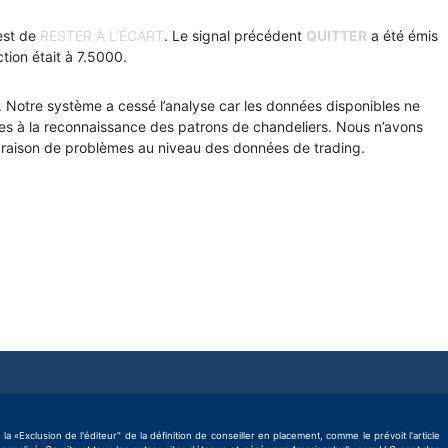
est de
RESTER À L’ÉCART
. Le signal précédent
QUITTER
a été émis
action était à 7.5000.
. Notre système a cessé l’analyse car les données disponibles ne
res à la reconnaissance des patrons de chandeliers. Nous n’avons
n raison de problèmes au niveau des données de trading.
Exclusion de l'éditeur" de la définition de conseiller en placement, comme le prévoit l'article