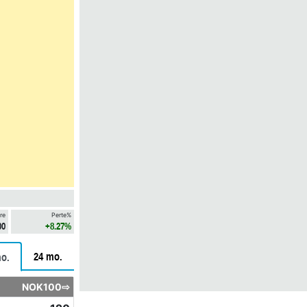
re
Perte%
00
+8.27%
24 mo.
o.
NOK100⇨