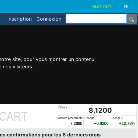
FR
Inscription
Connexion
 notre site, pour vous montrer un contenu
 nos visiteurs.
Clôture
8.1200
ÉCART
Clôture précédente
Change
Change%
7.2000
+0.9200
+12.78%
es confirmations pour les 6 derniers mois