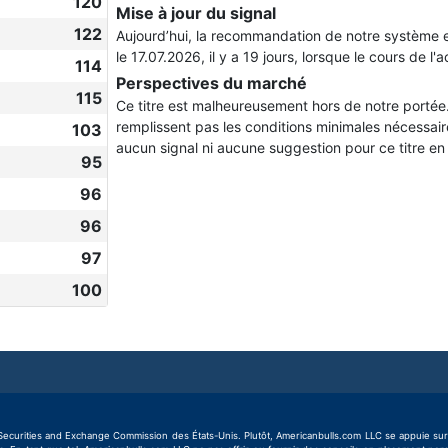
120
Mise à jour du signal
122
Aujourd’hui, la recommandation de notre système 
le 17.07.2026, il y a 19 jours, lorsque le cours de l'
114
Perspectives du marché
115
Ce titre est malheureusement hors de notre portée
remplissent pas les conditions minimales nécessai
103
aucun signal ni aucune suggestion pour ce titre e
95
96
96
97
100
rities and Exchange Commission des États-Unis. Plutôt, Americanbulls.com LLC se appuie sur la «