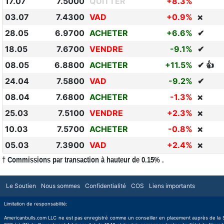
17.07
7.5000
QUITTER
+8.3%
03.07
7.4300
VAD
+0.9%
❌
28.05
6.9700
ACHETER
+6.6%
✔
18.05
7.6700
VENDRE
-9.1%
✔
08.05
6.8800
ACHETER
+11.5%
✔ 👍
24.04
7.5800
VAD
-9.2%
✔
08.04
7.6800
ACHETER
-1.3%
❌
25.03
7.5100
VENDRE
+2.3%
❌
10.03
7.5700
ACHETER
-0.8%
❌
05.03
7.3900
VAD
+2.4%
❌
† Commissions par transaction à hauteur de 0.15% .
Le Soutien
Nous sommes
Confidentialité
COS
Liens importants
Limitation de responsabilité:
Americanbulls.com LLC ne est pas enregistré comme un conseiller en placement auprès de la Secu