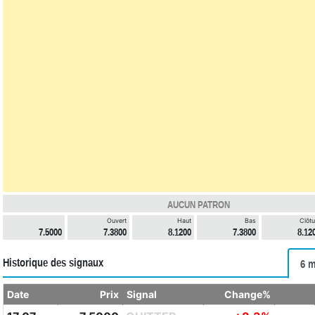
AUCUN PATRON
Ouvert
Haut
Bas
Clôtu
7.5000
7.3800
8.1200
7.3800
8.12
Historique des signaux
6 m
Date
Prix
Signal
Change%