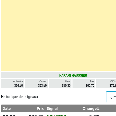
HARAMI HAUSSIER
Acheté à
Ouvert
Haut
Bas
Clôtu
376.50
363.50
380.30
360.70
376.
Historique des signaux
6 m
Date
Prix
Signal
Change%