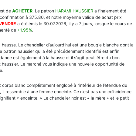
est de
ACHETER
. Le patron
HARAMI HAUSSIER
a finalement été
 confirmation à 375.80, et notre moyenne valide de achat prix
VENDRE
a été émis le 30.07.2026, il y a 7 jours, lorsque le cours de
enté de
+1.95%
.
hausse. Le chandelier d’aujourd’hui est une bougie blanche dont la
Le patron haussier qui a été précédemment identifié est enfin
ance est également à la hausse et il s’agit peut-être du bon
 haussier. Le marché vous indique une nouvelle opportunité de
e.
it corps blanc complètement englobé à l’intérieur de l’étendue du
on, il ressemble à une femme enceinte. Ce n’est pas une coïncidence.
gnifiant « enceinte. » Le chandelier noir est « la mère » et le petit