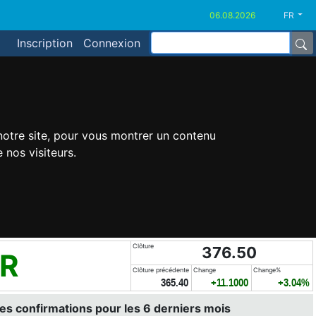
FR
Inscription
Connexion
 notre site, pour vous montrer un contenu
 nos visiteurs.
Clôture
376.50
R
Clôture précédente
Change
Change%
365.40
+11.1000
+3.04%
es confirmations pour les 6 derniers mois