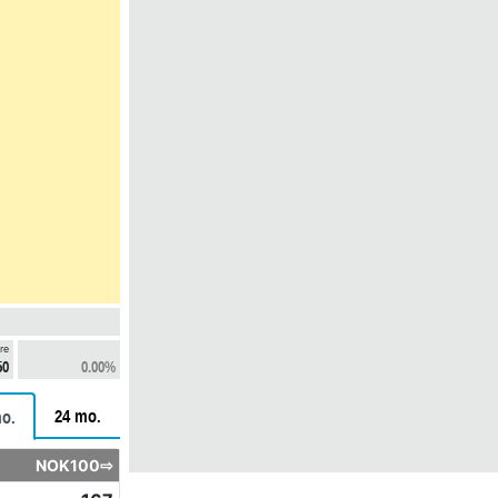
re
50
0.00%
24 mo.
o.
NOK100⇨