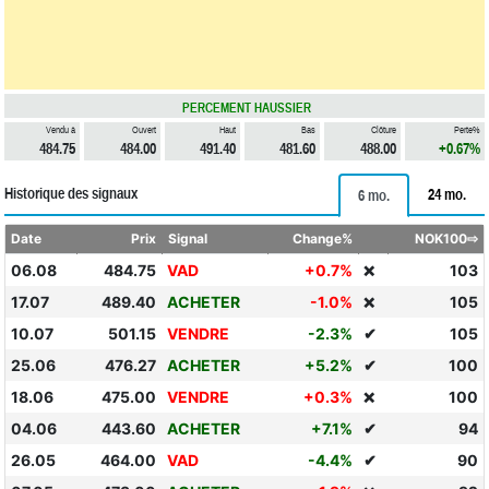
PERCEMENT HAUSSIER
Vendu à
Ouvert
Haut
Bas
Clôture
Perte%
484.75
484.00
491.40
481.60
488.00
+0.67%
Historique des signaux
24 mo.
6 mo.
Date
Prix
Signal
Change%
NOK100⇨
06.08
484.75
VAD
+0.7%
103
❌
17.07
489.40
ACHETER
-1.0%
105
❌
10.07
501.15
VENDRE
-2.3%
✔
105
25.06
476.27
ACHETER
+5.2%
✔
100
18.06
475.00
VENDRE
+0.3%
100
❌
04.06
443.60
ACHETER
+7.1%
✔
94
26.05
464.00
VAD
-4.4%
✔
90