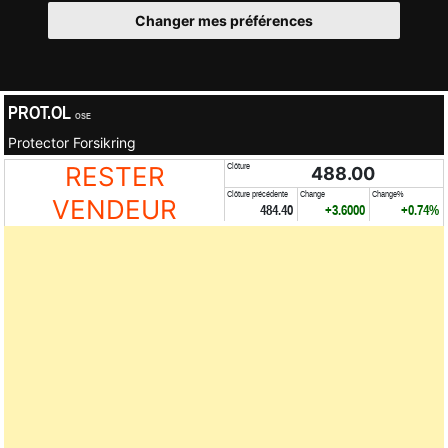
Changer mes préférences
PROT.OL
OSE
Protector Forsikring
RESTER
Clôture
488.00
Clôture précédente
Change
Change%
VENDEUR
484.40
+3.6000
+0.74%