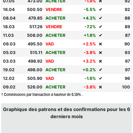
07.05
473.00
ACHETER
-1.9%
92
❌
16.04
500.50
VENDRE
-5.5%
✔
92
08.04
479.85
ACHETER
+4.3%
✔
88
18.03
517.26
VENDRE
-7.2%
✔
89
11.03
508.00
ACHETER
+1.8%
✔
87
09.03
495.50
VAD
+2.5%
90
❌
05.03
515.11
ACHETER
-3.8%
93
❌
03.03
498.92
VAD
+3.2%
97
❌
19.02
498.00
ACHETER
+0.2%
✔
97
12.02
505.90
VAD
-1.6%
✔
96
09.02
526.00
ACHETER
-3.8%
100
❌
† Commissions par transaction à hauteur de 0.15% .
Graphique des patrons et des confirmations pour les 6
derniers mois