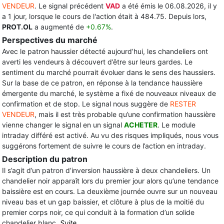
VENDEUR
. Le signal précédent
VAD
a été émis le 06.08.2026, il y
a 1 jour, lorsque le cours de l'action était à 484.75. Depuis lors,
PROT.OL
a augmenté de
+0.67%
.
Perspectives du marché
Avec le patron haussier détecté aujourd’hui, les chandeliers ont
averti les vendeurs à découvert d’être sur leurs gardes. Le
sentiment du marché pourrait évoluer dans le sens des haussiers.
Sur la base de ce patron, en réponse à la tendance haussière
émergente du marché, le système a fixé de nouveaux niveaux de
confirmation et de stop. Le signal nous suggère de
RESTER
VENDEUR
, mais il est très probable qu’une confirmation haussière
vienne changer le signal en un signal
ACHETER
. Le module
intraday différé est activé. Au vu des risques impliqués, nous vous
suggérons fortement de suivre le cours de l’action en intraday.
Description du patron
Il s’agit d’un patron d’inversion haussière à deux chandeliers. Un
chandelier noir apparaît lors du premier jour alors qu’une tendance
baissière est en cours. La deuxième journée ouvre sur un nouveau
niveau bas et un gap baissier, et clôture à plus de la moitié du
premier corps noir, ce qui conduit à la formation d’un solide
chandelier blanc.
Suite