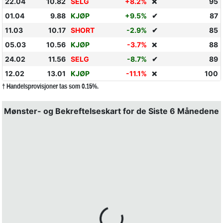
22.04
10.82
SELG
+8.2%
95
❌
01.04
9.88
KJØP
+9.5%
✔
87
11.03
10.17
SHORT
-2.9%
✔
85
05.03
10.56
KJØP
-3.7%
88
❌
24.02
11.56
SELG
-8.7%
✔
89
12.02
13.01
KJØP
-11.1%
100
❌
† Handelsprovisjoner tas som 0.15%.
Mønster- og Bekreftelseskart for de Siste 6 Månedene