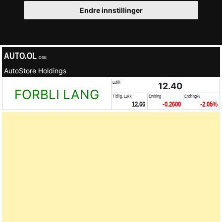
Endre innstillinger
AUTO.OL
OSE
AutoStore Holdings
Lukk
12.40
FORBLI LANG
Tidlig. Lukk
Endring
Endring%
12.66
-0.2600
-2.05%