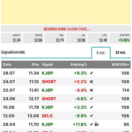
BEARISH DARK CLOUD COVE...
Kjøpt til
Åpning
Høy
Lav
Lukk
Gevinst%
11.34
12.55
12.74
12.35
12.40
+9.35%
Signalhistorikk
24 md.
6 md.
Dato
Pris
Signal
Endring%
NOK100⇨
28.07
11.34
KJØP
+9.3%
✔
106
24.07
11.10
SHORT
+2.2%
109
❌
22.07
11.61
KJØP
-4.4%
114
❌
24.06
12.17
SHORT
-4.6%
✔
109
15.06
11.78
KJØP
+3.3%
✔
106
12.05
13.08
SELG
-9.9%
✔
106
28.04
11.70
KJØP
+11.8%
✔ 👍
95