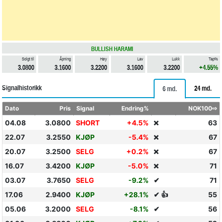
BULLISH HARAMI
Solgt til
Åpning
Høy
Lav
Lukk
Tap%
3.0800
3.1600
3.2200
3.1600
3.2200
+4.55%
Signalhistorikk
24 md.
6 md.
Dato
Pris
Signal
Endring%
NOK100⇨
04.08
3.0800
SHORT
+4.5%
63
❌
22.07
3.2550
KJØP
-5.4%
67
❌
20.07
3.2500
SELG
+0.2%
67
❌
16.07
3.4200
KJØP
-5.0%
71
❌
03.07
3.7650
SELG
-9.2%
✔
71
17.06
2.9400
KJØP
+28.1%
✔ 👍
55
05.06
3.2000
SELG
-8.1%
✔
56