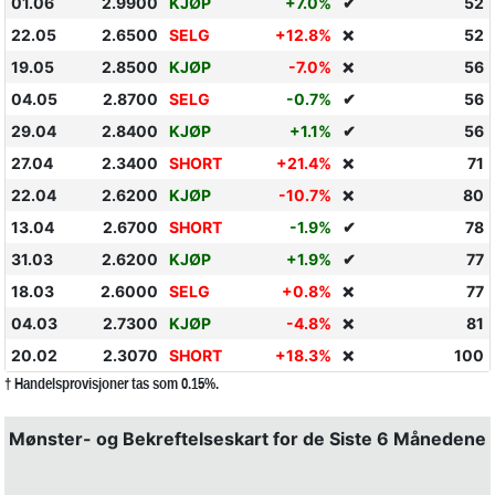
01.06
2.9900
KJØP
+7.0%
✔
52
22.05
2.6500
SELG
+12.8%
52
❌
19.05
2.8500
KJØP
-7.0%
56
❌
04.05
2.8700
SELG
-0.7%
✔
56
29.04
2.8400
KJØP
+1.1%
✔
56
27.04
2.3400
SHORT
+21.4%
71
❌
22.04
2.6200
KJØP
-10.7%
80
❌
13.04
2.6700
SHORT
-1.9%
✔
78
31.03
2.6200
KJØP
+1.9%
✔
77
18.03
2.6000
SELG
+0.8%
77
❌
04.03
2.7300
KJØP
-4.8%
81
❌
20.02
2.3070
SHORT
+18.3%
100
❌
† Handelsprovisjoner tas som 0.15%.
Mønster- og Bekreftelseskart for de Siste 6 Månedene