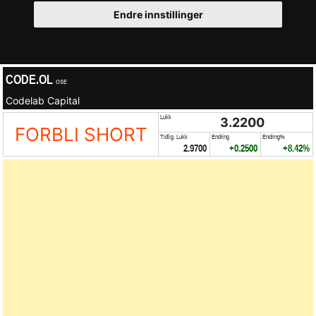
Endre innstillinger
CODE.OL
OSE
Codelab Capital
Lukk
3.2200
FORBLI SHORT
Tidlig. Lukk
Endring
Endring%
2.9700
+0.2500
+8.42%