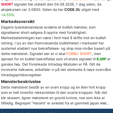
SHORT
signalet ble utstedt den 04.08.2026, 1 dag siden, da
aksjekursen var 3.0800. Siden da har
CODE.OL
stiget med
+4.55%
.
Markedsoversikt
Dagens lysestakeanalyse avslørte et bullish mønster, som
signaliserer short-selgere å opptre med forsiktighet.
Markedsstemningen kan være i ferd med å skifte mot en bullish
retning. I lys av den fremvoksende bullishheten i markedet har
systemet etablert nye bekreftelses- og stop-loss-nivåer basert på
dette mønsteret. Signalet sier at vi skal
FORBLI SHORT
, men
sjansen for en bullish bekreftelse som vil endre signalet til
KJØP
er
ganske høy. Det Forsinkede Intradag-Modulen er PÅ. Gitt de
involverte risikoene, anbefaler vi på det sterkeste å nøye overvåke
intradagsprisbevegelser.
Mønsterbeskrivelse
Dette mønsteret består av en svart kropp og en liten hvit kropp
som er helt innenfor rekkevidden til den svarte kroppen. Når det
blir skissert, ligner mønsteret en gravid kvinne, noe som ikke er
tilfeldig. Begrepet "Harami" er avledet fra et gammelt japan
mer...