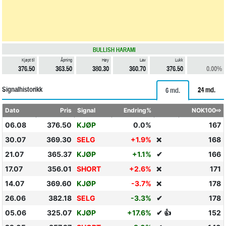
BULLISH HARAMI
Kjøpt til
Åpning
Høy
Lav
Lukk
376.50
363.50
380.30
360.70
376.50
0.00%
Signalhistorikk
24 md.
6 md.
Dato
Pris
Signal
Endring%
NOK100⇨
06.08
376.50
KJØP
0.0%
167
30.07
369.30
SELG
+1.9%
168
❌
21.07
365.37
KJØP
+1.1%
✔
166
17.07
356.01
SHORT
+2.6%
171
❌
14.07
369.60
KJØP
-3.7%
178
❌
26.06
382.18
SELG
-3.3%
✔
178
05.06
325.07
KJØP
+17.6%
✔ 👍
152