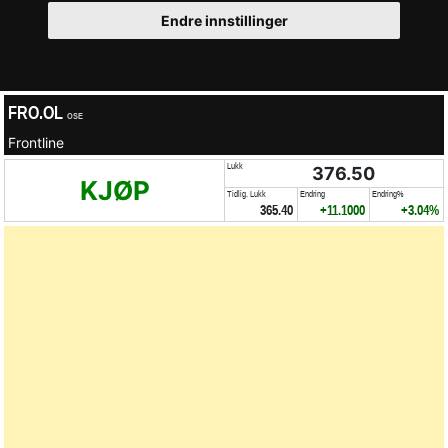
Endre innstillinger
FRO.OL
OSE
Frontline
Lukk
376.50
KJØP
Tidlig. Lukk
Endring
Endring%
365.40
+11.1000
+3.04%