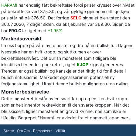
HARAMI
har endelig fått bekreftelse fordi priser krysset over nivået
på bekreftelse ved 375.80, og vår gyldige gjennomsnittlige kjøp
pris står nå på 376.50. Det forrige
SELG
signalet ble utstedt den
30.07.2026, 7 dager siden, da aksjekursen var 369.30. Siden da
har
FRO.OL
stiget med
+1.95%
.
Markedsoversikt
La oss hoppe på våre hvite hester og dra på en bullish tur. Dagens
lysestake har en hvit kropp, og sluttkursen er over
bekreftelsesnivået. Det bullish mønsteret som tidligere ble
identifisert er endelig bekreftet, og et
KJØP
-signal genereres.
Trenden er også bullish, og kanskje er det riktig tid for å delta i
bullish entusiasme. Markedet signaliserer en potensiell ny
fortjenestemulighet. Utnytt denne bullish muligheten uten nøling.
Mønsterbeskrivelse
Dette mønsteret består av en svart kropp og en liten hvit kropp
som er helt innenfor rekkevidden til den svarte kroppen. Når det
blir skissert, ligner mønsteret en gravid kvinne, noe som ikke er
tilfeldig. Begrepet "Harami" er avledet fra et gammelt japan
mer...
Støtte
Om Oss
Personvern
Vilkår