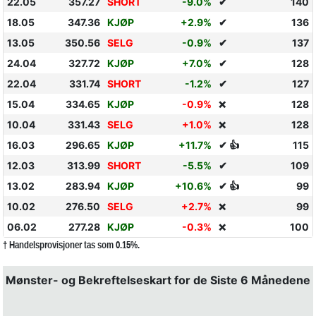
22.05
357.27
SHORT
-9.0%
✔
140
18.05
347.36
KJØP
+2.9%
✔
136
13.05
350.56
SELG
-0.9%
✔
137
24.04
327.72
KJØP
+7.0%
✔
128
22.04
331.74
SHORT
-1.2%
✔
127
15.04
334.65
KJØP
-0.9%
128
❌
10.04
331.43
SELG
+1.0%
128
❌
16.03
296.65
KJØP
+11.7%
✔ 👍
115
12.03
313.99
SHORT
-5.5%
✔
109
13.02
283.94
KJØP
+10.6%
✔ 👍
99
10.02
276.50
SELG
+2.7%
99
❌
06.02
277.28
KJØP
-0.3%
100
❌
† Handelsprovisjoner tas som 0.15%.
Mønster- og Bekreftelseskart for de Siste 6 Månedene