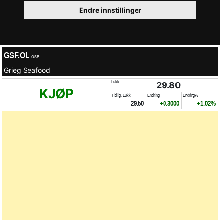
Endre innstillinger
GSF.OL
OSE
Grieg Seafood
Lukk
29.80
KJØP
Tidlig. Lukk
Endring
Endring%
29.50
+0.3000
+1.02%