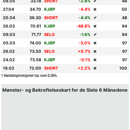
08.05
33.18
SHORT
-2.8%
✔
48
27.04
34.70
KJØP
-4.4%
50
❌
20.04
36.30
SHORT
-4.4%
✔
48
26.03
70.61
KJØP
-48.6%
94
❌
09.03
71.77
SELG
-1.6%
✔
94
05.03
74.00
KJØP
-3.0%
97
❌
26.02
73.50
SELG
+0.7%
97
❌
24.02
73.58
KJØP
-0.1%
97
❌
19.02
72.00
SHORT
+2.2%
100
❌
† Handelsprovisjoner tas som 0.15%.
Mønster- og Bekreftelseskart for de Siste 6 Månedene