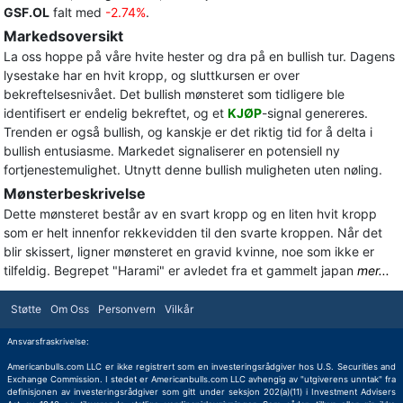
GSF.OL
falt med
-2.74%
.
Markedsoversikt
La oss hoppe på våre hvite hester og dra på en bullish tur. Dagens
lysestake har en hvit kropp, og sluttkursen er over
bekreftelsesnivået. Det bullish mønsteret som tidligere ble
identifisert er endelig bekreftet, og et
KJØP
-signal genereres.
Trenden er også bullish, og kanskje er det riktig tid for å delta i
bullish entusiasme. Markedet signaliserer en potensiell ny
fortjenestemulighet. Utnytt denne bullish muligheten uten nøling.
Mønsterbeskrivelse
Dette mønsteret består av en svart kropp og en liten hvit kropp
som er helt innenfor rekkevidden til den svarte kroppen. Når det
blir skissert, ligner mønsteret en gravid kvinne, noe som ikke er
tilfeldig. Begrepet "Harami" er avledet fra et gammelt japan
mer...
Støtte
Om Oss
Personvern
Vilkår
Ansvarsfraskrivelse:
Americanbulls.com LLC er ikke registrert som en investeringsrådgiver hos U.S. Securities and
Exchange Commission. I stedet er Americanbulls.com LLC avhengig av "utgiverens unntak" fra
definisjonen av investeringsrådgiver som gitt under seksjon 202(a)(11) i Investment Advisers