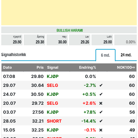
BULLISH HARAMI
Kjøpt til
Åpning
Høy
Lav
Lukk
29.80
29.38
30.00
29.26
29.80
0.00%
Signalhistorikk
24 md.
6 md.
Dato
Pris
Signal
Endring%
NOK100⇨
07.08
29.80
KJØP
0.0%
60
29.07
30.64
SELG
-2.7%
✔
60
24.07
30.50
KJØP
+0.5%
✔
60
20.07
29.72
SELG
+2.6%
60
❌
03.07
27.56
KJØP
+7.8%
✔
56
28.05
32.21
SHORT
-14.4%
✔
49
15.05
32.25
KJØP
-0.1%
49
❌