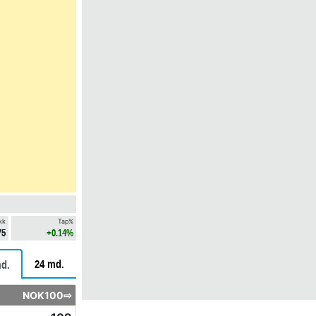
kk
Tap%
75
+0.14%
24 md.
d.
NOK100⇨