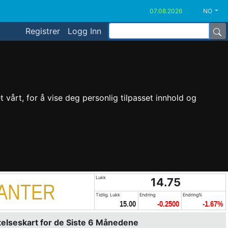
NO
Registrer
Logg Inn
vårt, for å vise deg personlig tilpasset innhold og
Lukk
14.75
TANTER
Tidlig. Lukk
Endring
Endring%
15.00
-0.2500
-1.67%
elseskart for de Siste 6 Månedene