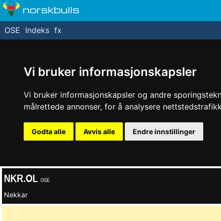
norskbulls
OSE
Indeks
fx
Vi bruker informasjonskapsler
Vi bruker informasjonskapsler og andre sporingstekno
målrettede annonser, for å analysere nettstedstrafi
Godta alle
Avvis alle
Endre innstillinger
NKR.OL
OSE
Nekkar