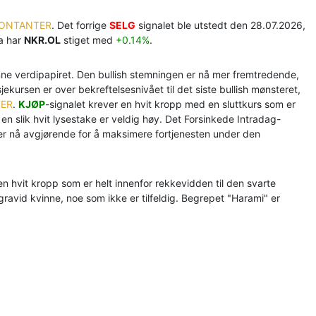
KONTANTER
. Det forrige
SELG
signalet ble utstedt den 28.07.2026,
da har
NKR.OL
stiget med
+0.14%
.
denne verdipapiret. Den bullish stemningen er nå mer fremtredende,
kursen er over bekreftelsesnivået til det siste bullish mønsteret,
TER
.
KJØP
-signalet krever en hvit kropp med en sluttkurs som er
en slik hvit lysestake er veldig høy. Det Forsinkede Intradag-
er nå avgjørende for å maksimere fortjenesten under den
en hvit kropp som er helt innenfor rekkevidden til den svarte
 gravid kvinne, noe som ikke er tilfeldig. Begrepet "Harami" er