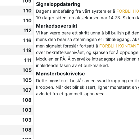
109
Signaloppdatering
110
Dagens anbefaling fra vårt system er å
FORBLI I 
10 dager siden, da aksjekursen var 14.73. Siden 
110
Markedsoversikt
112
Vi kan være bare ett skritt unna å bli bullish på 
mens den bearish stemningen er i tilbakegang. Aksje
116
men signalet foreslår fortsatt å
FORBLI I KONTAN
119
over bekreftelsesnivået, og sjansen for å oppdage 
Modulen er PÅ. Å overvåke intradagsprisaksjonen 
111
innledende fasen av et bull-marked.
105
Mønsterbeskrivelse
105
Dette mønsteret består av en svart kropp og en lit
kroppen. Når det blir skissert, ligner mønsteret en
107
avledet fra et gammelt japan
mer...
108
103
103
108