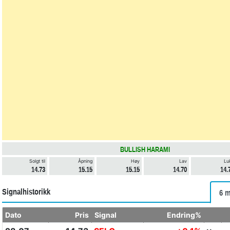
BULLISH HARAMI
Solgt til
Åpning
Høy
Lav
Lu
14.73
15.15
15.15
14.70
14.
Signalhistorikk
6 m
Dato
Pris
Signal
Endring%