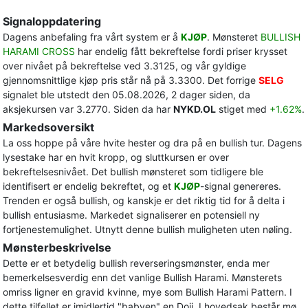
Signaloppdatering
Dagens anbefaling fra vårt system er å
KJØP
. Mønsteret
BULLISH
HARAMI CROSS
har endelig fått bekreftelse fordi priser krysset
over nivået på bekreftelse ved 3.3125, og vår gyldige
gjennomsnittlige kjøp pris står nå på 3.3300. Det forrige
SELG
signalet ble utstedt den 05.08.2026, 2 dager siden, da
aksjekursen var 3.2770. Siden da har
NYKD.OL
stiget med
+1.62%
.
Markedsoversikt
La oss hoppe på våre hvite hester og dra på en bullish tur. Dagens
lysestake har en hvit kropp, og sluttkursen er over
bekreftelsesnivået. Det bullish mønsteret som tidligere ble
identifisert er endelig bekreftet, og et
KJØP
-signal genereres.
Trenden er også bullish, og kanskje er det riktig tid for å delta i
bullish entusiasme. Markedet signaliserer en potensiell ny
fortjenestemulighet. Utnytt denne bullish muligheten uten nøling.
Mønsterbeskrivelse
Dette er et betydelig bullish reverseringsmønster, enda mer
bemerkelsesverdig enn det vanlige Bullish Harami. Mønsterets
omriss ligner en gravid kvinne, mye som Bullish Harami Pattern. I
dette tilfellet er imidlertid "babyen" en Doji. I hovedsak består mø