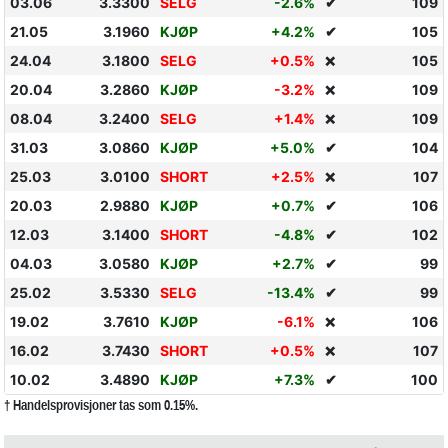
03.06
3.3300
SELG
-2.6%
✔
109
21.05
3.1960
KJØP
+4.2%
✔
105
24.04
3.1800
SELG
+0.5%
105
❌
20.04
3.2860
KJØP
-3.2%
109
❌
08.04
3.2400
SELG
+1.4%
109
❌
31.03
3.0860
KJØP
+5.0%
✔
104
25.03
3.0100
SHORT
+2.5%
107
❌
20.03
2.9880
KJØP
+0.7%
✔
106
12.03
3.1400
SHORT
-4.8%
✔
102
04.03
3.0580
KJØP
+2.7%
✔
99
25.02
3.5330
SELG
-13.4%
✔
99
19.02
3.7610
KJØP
-6.1%
106
❌
16.02
3.7430
SHORT
+0.5%
107
❌
10.02
3.4890
KJØP
+7.3%
✔
100
† Handelsprovisjoner tas som 0.15%.