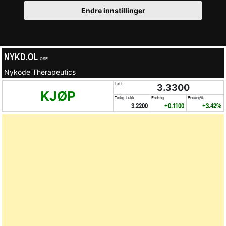
Endre innstillinger
NYKD.OL
OSE
Nykode Therapeutics
Lukk
3.3300
KJØP
Tidlig. Lukk
Endring
Endring%
3.2200
+0.1100
+3.42%