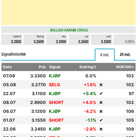
BULLISH HARAMI CROSS
Kjøpt til
Åpning
Høy
Lav
Lukk
3.3300
3.2500
3.3800
3.2500
3.3300
0.00%
Signalhistorikk
24 md.
6 md.
Dato
Pris
Signal
Endring%
NOK100⇨
07.08
3.3300
KJØP
0.0%
102
05.08
3.2770
SELG
+1.6%
102
❌
22.07
3.1100
KJØP
+5.4%
✔
97
08.07
2.9900
SHORT
+4.0%
102
❌
06.07
3.1200
KJØP
-4.2%
106
❌
01.07
3.1550
SHORT
-1.1%
✔
105
22.06
3.2450
KJØP
-2.8%
109
❌