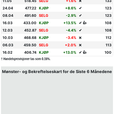
11.05
518.45
SELG
+1.6%
133
❌
24.04
477.22
KJØP
+8.6%
✔
123
08.04
491.60
SELG
-2.9%
✔
123
16.03
433.00
KJØP
+13.5%
✔ 👍
108
12.03
452.87
SELG
-4.4%
✔
108
10.03
468.68
KJØP
-3.4%
112
❌
06.03
459.50
SELG
+2.0%
113
❌
16.02
406.74
KJØP
+13.0%
✔ 👍
100
† Handelsprovisjoner tas som 0.15%.
Mønster- og Bekreftelseskart for de Siste 6 Månedene