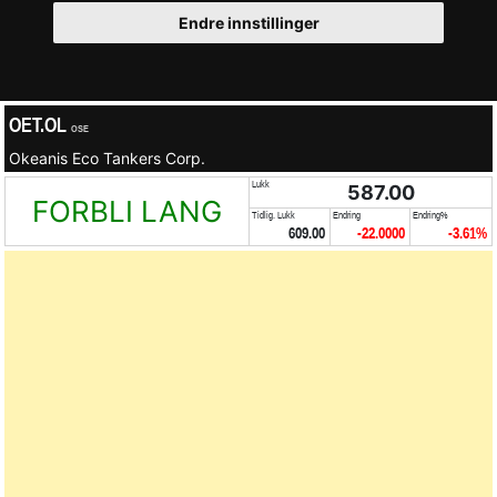
Endre innstillinger
OET.OL
OSE
Okeanis Eco Tankers Corp.
Lukk
587.00
FORBLI LANG
Tidlig. Lukk
Endring
Endring%
609.00
-22.0000
-3.61%