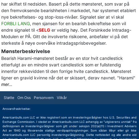
har skiftet til nedsiden. Basert på dette mønsteret, som svar på
den fremvoksende bearishheten i markedet, har systemet etablert
nye bekreftelses- og stop-loss-nivåer. Signalet sier at vi skal
FORBLI LANG
, men sjansen for en bearish bekreftelse som vil
endre signalet til <
SELG
er veldig høy. Det Forsinkede Intradag-
Modulen er PÅ. Gitt de involverte risikoene, anbefaler vi på det
sterkeste å nøye overvåke intradagsprisbevegelser.
Mønsterbeskrivelse
Bearish Harami-mønsteret består av en stor hvit candlestick
etterfulgt av en mindre svart candlestick som er fullstendig
innenfor rekkevidden til den forrige hvite candlestick. Mønsteret
ligner en gravid kvinne når det er skissert, derav navnet. "Harami"
mer...
Støtte
Om Oss
Personvern
Vilkår
Ansvarsfraskrivelse:
Americanbulls.com LLC er ikke registrert som en investeringsrådgiver hos U.S. Securities and
Exchange Commission. I stedet er Americanbulls.com LLC avhengig av "utgiverens unntak" fra
definisjonen av investeringsrådgiver som gitt under seksjon 202(a)(11) i Investment Advisers
Act av 1940 og tilsvarende statlige verdipapirlovgivninger. Som sådan tilbyr eller gir ikke
Americanbulls.com LLC personlig investeringsrådgivning. Dette nettstedet og alle andre eid