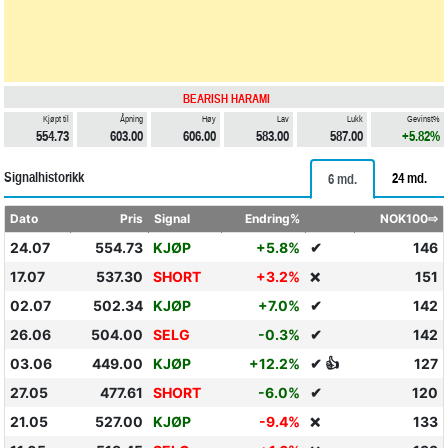
BEARISH HARAMI
Kjøpt til
Åpning
Høy
Lav
Lukk
Gevinst%
554.73
603.00
606.00
583.00
587.00
+5.82%
Signalhistorikk
24 md.
6 md.
Dato
Pris
Signal
Endring%
NOK100⇨
24.07
554.73
KJØP
+5.8%
✔
146
17.07
537.30
SHORT
+3.2%
151
❌
02.07
502.34
KJØP
+7.0%
✔
142
26.06
504.00
SELG
-0.3%
✔
142
03.06
449.00
KJØP
+12.2%
✔ 👍
127
27.05
477.61
SHORT
-6.0%
✔
120
21.05
527.00
KJØP
-9.4%
133
❌