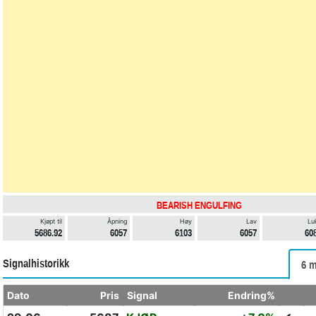
BEARISH ENGULFING
Kjøpt til
Åpning
Høy
Lav
Lu
5686.92
6057
6103
6057
60
Signalhistorikk
6 m
Dato
Pris
Signal
Endring%