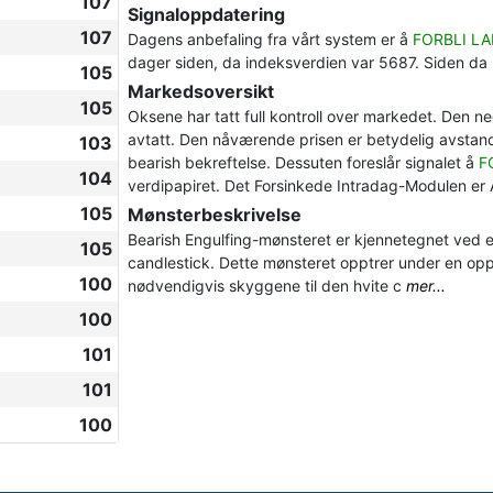
107
Signaloppdatering
107
Dagens anbefaling fra vårt system er å
FORBLI L
dager siden, da indeksverdien var 5687. Siden da
105
Markedsoversikt
105
Oksene har tatt full kontroll over markedet. Den ne
avtatt. Den nåværende prisen er betydelig avstand
103
bearish bekreftelse. Dessuten foreslår signalet å
F
104
verdipapiret. Det Forsinkede Intradag-Modulen er 
105
Mønsterbeskrivelse
Bearish Engulfing-mønsteret er kjennetegnet ved e
105
candlestick. Dette mønsteret opptrer under en op
100
nødvendigvis skyggene til den hvite c
mer...
100
101
101
100