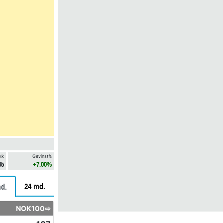
kk
Gevinst%
85
+7.00%
24 md.
d.
NOK100⇨