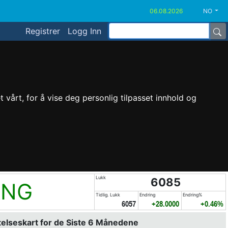
NO
Registrer
Logg Inn
vårt, for å vise deg personlig tilpasset innhold og
Lukk
6085
ANG
Tidlig. Lukk
Endring
Endring%
6057
+28.0000
+0.46%
elseskart for de Siste 6 Månedene