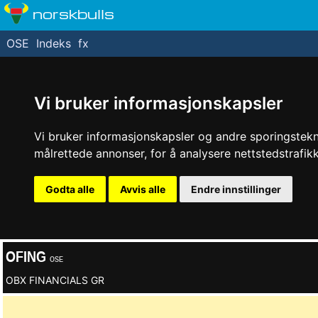
norskbulls
OSE
Indeks
fx
Vi bruker informasjonskapsler
Vi bruker informasjonskapsler og andre sporingstekno
målrettede annonser, for å analysere nettstedstrafi
Godta alle
Avvis alle
Endre innstillinger
OFING
OSE
OBX FINANCIALS GR