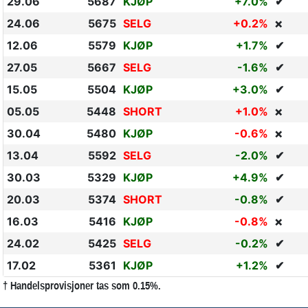
29.06
5687
KJØP
+7.0%
✔
24.06
5675
SELG
+0.2%
❌
12.06
5579
KJØP
+1.7%
✔
27.05
5667
SELG
-1.6%
✔
15.05
5504
KJØP
+3.0%
✔
05.05
5448
SHORT
+1.0%
❌
30.04
5480
KJØP
-0.6%
❌
13.04
5592
SELG
-2.0%
✔
30.03
5329
KJØP
+4.9%
✔
20.03
5374
SHORT
-0.8%
✔
16.03
5416
KJØP
-0.8%
❌
24.02
5425
SELG
-0.2%
✔
17.02
5361
KJØP
+1.2%
✔
† Handelsprovisjoner tas som 0.15%.