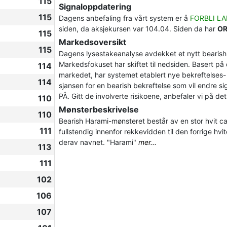
115
Signaloppdatering
115
Dagens anbefaling fra vårt system er å
FORBLI L
siden, da aksjekursen var 104.04. Siden da har
OR
115
Markedsoversikt
115
Dagens lysestakeanalyse avdekket et nytt bearish
Markedsfokuset har skiftet til nedsiden. Basert p
114
markedet, har systemet etablert nye bekreftelses- o
114
sjansen for en bearish bekreftelse som vil endre sig
PÅ. Gitt de involverte risikoene, anbefaler vi på d
110
Mønsterbeskrivelse
110
Bearish Harami-mønsteret består av en stor hvit ca
111
fullstendig innenfor rekkevidden til den forrige hvi
derav navnet. "Harami"
mer...
113
111
102
106
107