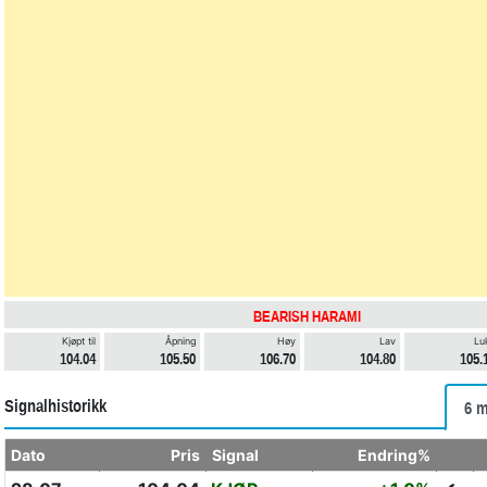
BEARISH HARAMI
Kjøpt til
Åpning
Høy
Lav
Lu
104.04
105.50
106.70
104.80
105.
Signalhistorikk
6 m
Dato
Pris
Signal
Endring%