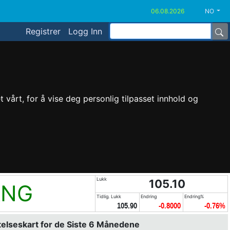
NO
Registrer
Logg Inn
vårt, for å vise deg personlig tilpasset innhold og
Lukk
105.10
ANG
Tidlig. Lukk
Endring
Endring%
105.90
-0.8000
-0.76%
elseskart for de Siste 6 Månedene