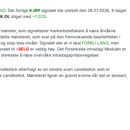
ANG
. Det forrige
KJØP
signalet ble utstedt den 28.07.2026, 9 dager
K.OL
stiget med
+1.02%
.
 mønster, som signaliserer markedsdeltakere å være årvåkne.
å dette mønsteret, som svar på den fremvoksende bearishheten i
g stop-loss-nivåer. Signalet sier at vi skal
FORBLI LANG
, men
nalet til <
SELG
er veldig høy. Det Forsinkede Intradag-Modulen er
et sterkeste å nøye overvåke intradagsprisbevegelser.
ndlestick etterfulgt av en mindre svart candlestick som er
te candlestick. Mønsteret ligner en gravid kvinne når det er skissert,