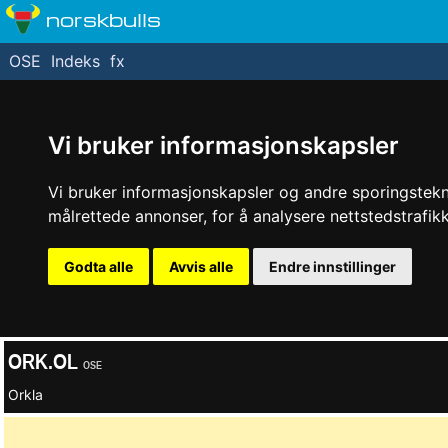
norskbulls
OSE
Indeks
fx
Vi bruker informasjonskapsler
Vi bruker informasjonskapsler og andre sporingstekno
målrettede annonser, for å analysere nettstedstrafi
Godta alle
Avvis alle
Endre innstillinger
ORK.OL
OSE
Orkla