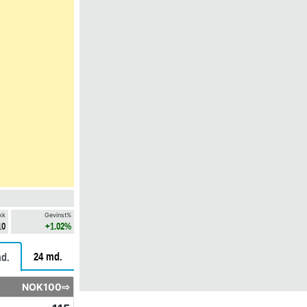
kk
Gevinst%
10
+1.02%
24 md.
d.
NOK100⇨