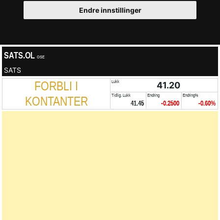
Endre innstillinger
SATS.OL
OSE
SATS
FORBLI I
Lukk
41.20
Tidlig. Lukk
Endring
Endring%
KONTANTER
41.45
-0.2500
-0.60%