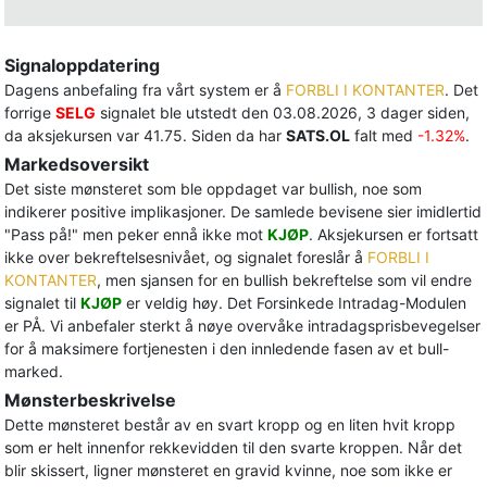
Signaloppdatering
Dagens anbefaling fra vårt system er å
FORBLI I KONTANTER
. Det
forrige
SELG
signalet ble utstedt den 03.08.2026, 3 dager siden,
da aksjekursen var 41.75. Siden da har
SATS.OL
falt med
-1.32%
.
Markedsoversikt
Det siste mønsteret som ble oppdaget var bullish, noe som
indikerer positive implikasjoner. De samlede bevisene sier imidlertid
"Pass på!" men peker ennå ikke mot
KJØP
. Aksjekursen er fortsatt
ikke over bekreftelsesnivået, og signalet foreslår å
FORBLI I
KONTANTER
, men sjansen for en bullish bekreftelse som vil endre
signalet til
KJØP
er veldig høy. Det Forsinkede Intradag-Modulen
er PÅ. Vi anbefaler sterkt å nøye overvåke intradagsprisbevegelser
for å maksimere fortjenesten i den innledende fasen av et bull-
marked.
Mønsterbeskrivelse
Dette mønsteret består av en svart kropp og en liten hvit kropp
som er helt innenfor rekkevidden til den svarte kroppen. Når det
blir skissert, ligner mønsteret en gravid kvinne, noe som ikke er