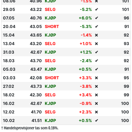
08.06
40.96
KJØP
-1.5%
101
❌
29.05
43.22
SELG
-5.2%
✔
101
07.05
40.76
KJØP
+6.0%
✔
96
20.04
43.05
SHORT
-5.3%
✔
91
15.04
43.65
KJØP
-1.4%
92
❌
13.04
43.20
SELG
+1.0%
93
❌
31.03
42.67
KJØP
+1.2%
✔
92
18.03
43.70
SELG
-2.4%
✔
92
05.03
43.47
KJØP
+0.5%
✔
91
03.03
42.08
SHORT
+3.3%
95
❌
27.02
43.73
KJØP
-3.8%
99
❌
18.02
42.30
SELG
+3.4%
99
❌
16.02
42.67
KJØP
-0.9%
100
❌
12.02
41.70
SELG
+2.3%
100
❌
10.02
41.51
KJØP
+0.5%
✔
100
† Handelsprovisjoner tas som 0.15%.