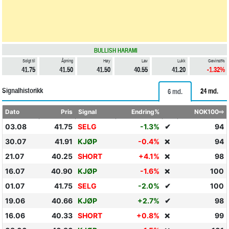
BULLISH HARAMI
Solgt til
Åpning
Høy
Lav
Lukk
Gevinst%
41.75
41.50
41.50
40.55
41.20
-1.32%
Signalhistorikk
24 md.
6 md.
Dato
Pris
Signal
Endring%
NOK100⇨
03.08
41.75
SELG
-1.3%
✔
94
30.07
41.91
KJØP
-0.4%
94
❌
21.07
40.25
SHORT
+4.1%
98
❌
16.07
40.90
KJØP
-1.6%
100
❌
01.07
41.75
SELG
-2.0%
✔
100
19.06
40.66
KJØP
+2.7%
✔
98
16.06
40.33
SHORT
+0.8%
99
❌