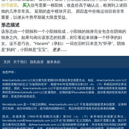
持币观望
。
买入
信号需要一根阳烛，收盘价高于确认点，检测到上述阳
烛的几率非常高。 延期的盘中模块开启。 跟踪盘中价格运动目前非常
重要，以便从牛势早期最大限度受益。
形态描述
该形态由一个阴烛和一个小阳烛组成，小阳烛的烛身完全包含在阴烛的
烛身之内。如果勾画出该形态的轮廓，则它看起来就像一个怀孕的妇
女。这不是巧合。“Harami”（孕妇）一词在旧时日本意为“怀孕”。阴烛
是“妈妈”，小阳烛是“宝宝”。
更多……
支持
关于我们
隐私政策
服务条款
免责声明：
Americanbulls.com LLC未注册为投资顾问向美国证券交易委员会。相反，Americanbulls.com LLC
依赖投资顾问的定义“出版商的排斥”，根据1940年投资顾问法第202（A）（11）和相应的州证券法
的规定。因此，Americanbulls.com LLC不提供或提供个性化的投资建议。本网站和所有其他拥有
和经营的Americanbulls.com LLC是通用的，定期的循环bonafide出版物，提供客观的投资相关的
建议，其成员和/或准成员。
Norskbulls.com 是一个独立的网站. Americanbulls.com LLC 不直接或间接接受来自股票、证券和
其它机构，或任何保险公司，或与国内或国际外汇、商品和股票市场有关的交易者的报酬。
因此，依据美国《1940年投资顾问法案》第202（a）（11）条和相应的国家证券法，
Norskbulls.com和Americanbulls.com LLC不在“投资顾问”定义范围内，因此不需要注册。我们不
是注册经纪交易商。由Americanbulls.com LLC提供的材料仅供参考，并没有提到任何我们的材料
的特定安全构成建议购买，出售，或持有或任何其他的安全，或任何特定的股票，投资组合股票，