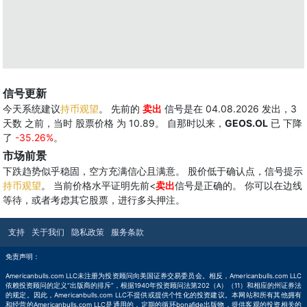
信号更新
今天系统建议
持币观望
。 先前的
卖出
信号是在 04.08.2026 发出，3
天数 之前，当时 股票价格 为 10.89。 自那时以来，
GEOS.OL
已 下降
了
-35.26%
。
市场前景
下跌趋势似乎稳固，空方充满信心且满意。 股价低于确认点，信号提示
持币观望
。 当前价格水平证明先前<
卖出
信号是正确的。 你可以在边线
等待，或者考虑其它股票，进行多头押注。
支持
关于我们
隐私政策
服务条款
免责声明：
Americanbulls.com LLC未注册为投资顾问向美国证券交易委员会。相反，Americanbulls.com LLC
依赖投资顾问的定义“出版商的排斥”，根据1940年投资顾问法第202（A）（11）和相应的州证券法
的规定。因此，Americanbulls.com LLC不提供或提供个性化的投资建议。本网站和所有其他拥有
和经营的Americanbulls.com LLC是通用的，定期的循环bonafide出版物，提供客观的投资相关的