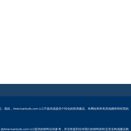
的规定。因此，Americanbulls.com LLC不提供或提供个性化的投资建议。本网站和所有其他拥有和经营的
。由Americanbulls.com LLC提供的材料仅供参考，并没有提到任何我们的材料的特定安全构成建议购