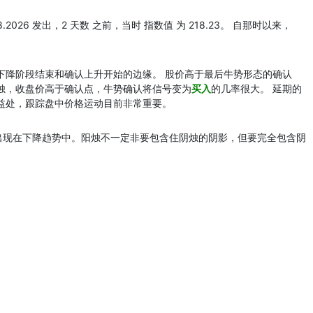
8.2026 发出，2 天数 之前，当时 指数值 为 218.23。 自那时以来，
下降阶段结束和确认上升开始的边缘。 股价高于最后牛势形态的确认
烛，收盘价高于确认点，牛势确认将信号变为
买入
的几率很大。 延期的
益处，跟踪盘中价格运动目前非常重要。
出现在下降趋势中。阳烛不一定非要包含住阴烛的阴影，但要完全包含阴