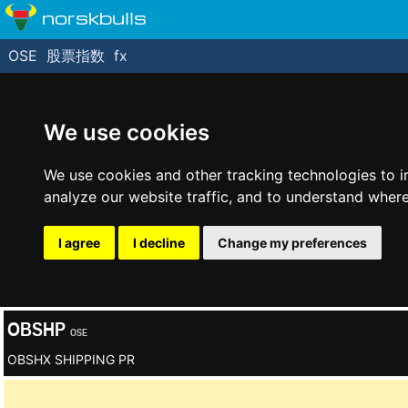
norskbulls
OSE
股票指数
fx
We use cookies
We use cookies and other tracking technologies to 
analyze our website traffic, and to understand where
I agree
I decline
Change my preferences
OBSHP
OSE
OBSHX SHIPPING PR