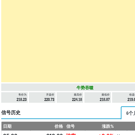
牛势吞噬
售价为
开盘价
最高价
最低价
收盘
218.23
220.73
224.18
218.87
219.
信号历史
6个
日期
价格
信号
涨跌%