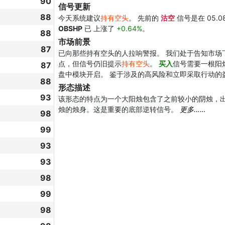
90
信号更新
88
今天系统建议
持有空头
。 先前的
沽空
信号是在 05.0
OBSHP
已 上涨了
+0.64%
。
88
市场前景
87
已向那些持有空头的人拉响警报。 我们处于告知市场
点，但信号仍旧提示
持有空头
。
买入
信号需要一根阳
87
盘中模块开启。 鉴于涉及的高风险和立即采取行动的
88
形态描述
93
该形态的特点为一个大阳烛包含了之前较小的阴烛，
烛的烛身。这是重要的底部逆转信号。
更多……
98
99
93
93
98
99
98