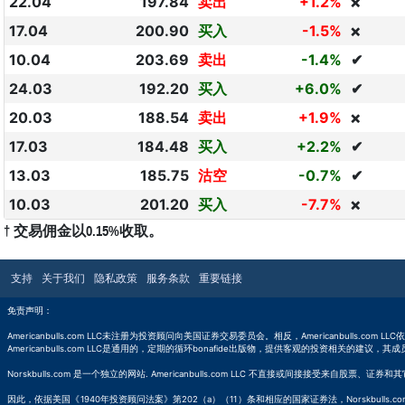
22.04
197.84
卖出
+1.2%
❌
17.04
200.90
买入
-1.5%
❌
10.04
203.69
卖出
-1.4%
✔
24.03
192.20
买入
+6.0%
✔
20.03
188.54
卖出
+1.9%
❌
17.03
184.48
买入
+2.2%
✔
13.03
185.75
沽空
-0.7%
✔
10.03
201.20
买入
-7.7%
❌
† 交易佣金以0.15%收取。
支持
关于我们
隐私政策
服务条款
重要链接
免责声明：
Americanbulls.com LLC未注册为投资顾问向美国证券交易委员会。相反，Americanbulls
Americanbulls.com LLC是通用的，定期的循环bonafide出版物，提供客观的投资相关的建议，其
Norskbulls.com 是一个独立的网站. Americanbulls.com LLC 不直接或间接接
因此，依据美国《1940年投资顾问法案》第202（a）（11）条和相应的国家证券法，Norskbulls.co