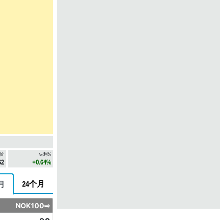
价
失利%
62
+0.64%
24个月
月
NOK100⇨