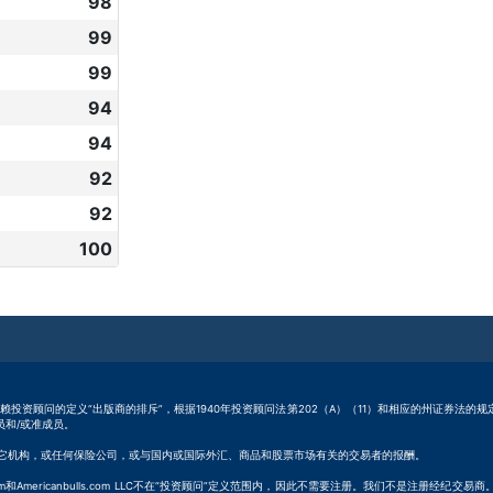
98
99
99
94
94
92
92
100
.com LLC依赖投资顾问的定义“出版商的排斥”，根据1940年投资顾问法第202（A）（11）和相应的州证券法
成员和/或准成员。
受来自股票、证券和其它机构，或任何保险公司，或与国内或国际外汇、商品和股票市场有关的交易者的报酬。
m和Americanbulls.com LLC不在“投资顾问”定义范围内，因此不需要注册。我们不是注册经纪交易商