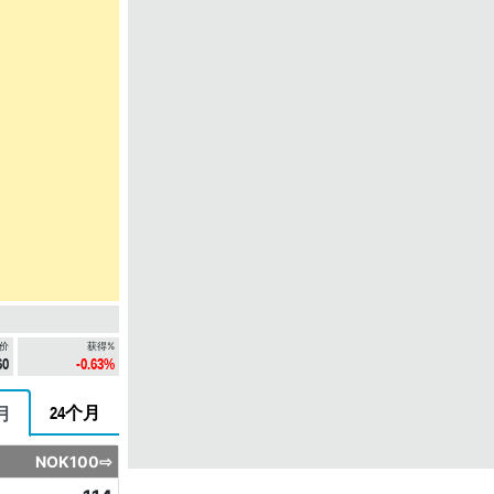
价
获得%
60
-0.63%
24个月
月
NOK100⇨