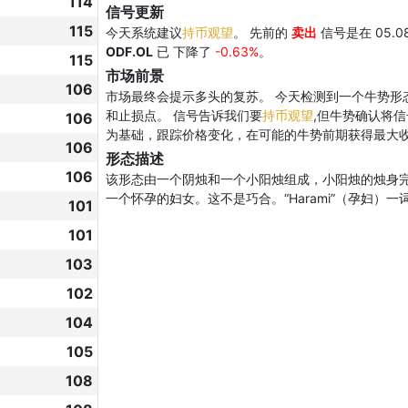
114
信号更新
115
今天系统建议
持币观望
。 先前的
卖出
信号是在 05.0
ODF.OL
已 下降了
-0.63%
。
115
市场前景
106
市场最终会提示多头的复苏。 今天检测到一个牛势形
和止损点。 信号告诉我们要
持币观望
,但牛势确认将
106
为基础，跟踪价格变化，在可能的牛势前期获得最大
106
形态描述
106
该形态由一个阴烛和一个小阳烛组成，小阳烛的烛身
一个怀孕的妇女。这不是巧合。“Harami”（孕妇）一
101
101
103
102
104
105
108