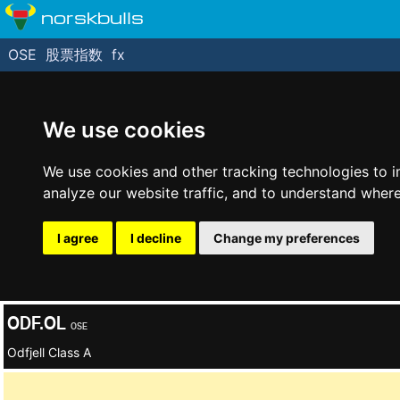
norskbulls
OSE
股票指数
fx
We use cookies
We use cookies and other tracking technologies to 
analyze our website traffic, and to understand where
I agree
I decline
Change my preferences
ODF.OL
OSE
Odfjell Class A