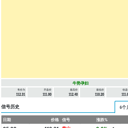
牛势孕妇
售价为
开盘价
最高价
最低价
收盘
112.31
111.00
112.40
110.20
111.
信号历史
6个
日期
价格
信号
涨跌%