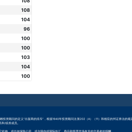
108
108
104
96
100
100
103
104
100
.com LLC依赖投资顾问的定义“出版商的排斥”，根据1940年投资顾问法第202（A）（11）和相应的州证券法
成员和/或准成员。
受来自股票、证券和其它机构，或任何保险公司，或与国内或国际外汇、商品和股票市场有关的交易者的报酬。