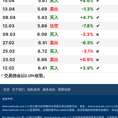
15.04
5.61
买入
+4.6%
✔
13.04
5.69
卖出
-1.3%
✔
08.04
5.43
买入
+4.7%
✔
12.03
5.89
沽空
-7.8%
✔
09.03
6.09
买入
-3.3%
❌
27.02
6.51
卖出
-6.5%
✔
25.02
6.72
买入
-3.1%
❌
23.02
6.66
卖出
+0.9%
❌
12.02
6.41
买入
+3.9%
✔
† 交易佣金以0.15%收取。
支持
关于我们
隐私政策
服务条款
重要链接
免责声明：
Americanbulls.com LLC未注册为投资顾问向美国证券交易委员会。相反，Americanbulls
Americanbulls.com LLC是通用的，定期的循环bonafide出版物，提供客观的投资相关的建议，其
Norskbulls.com 是一个独立的网站. Americanbulls.com LLC 不直接或间接接