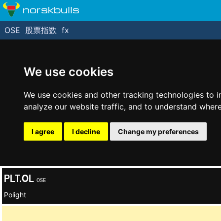
norskbulls
OSE
股票指数
fx
We use cookies
We use cookies and other tracking technologies to 
analyze our website traffic, and to understand where
I agree
I decline
Change my preferences
PLT.OL
OSE
Polight