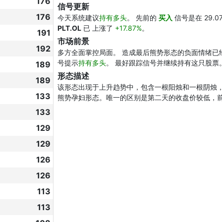
176
信号更新
176
今天系统建议
持有多头
。 先前的
买入
信号是在 29.0
PLT.OL
已 上涨了
+17.87%
。
191
市场前景
192
多方全面掌控局面。 造成最后熊势形态的负面情绪已
号提示
持有多头
。 最好跟踪信号并继续持有这只股票
189
形态描述
189
该形态出现于上升趋势中，包含一根阳烛和一根阴烛
133
熊势孕妇形态。唯一的区别是第二天的收盘价较低，
133
129
129
126
126
113
113