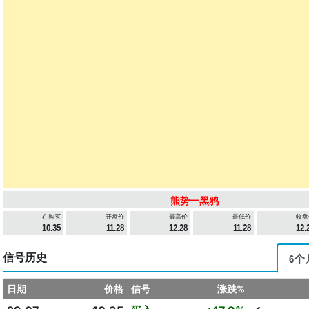
熊势一黑鸦
在购买
开盘价
最高价
最低价
收盘
10.35
11.28
12.28
11.28
12.
信号历史
6个
日期
价格
信号
涨跌%