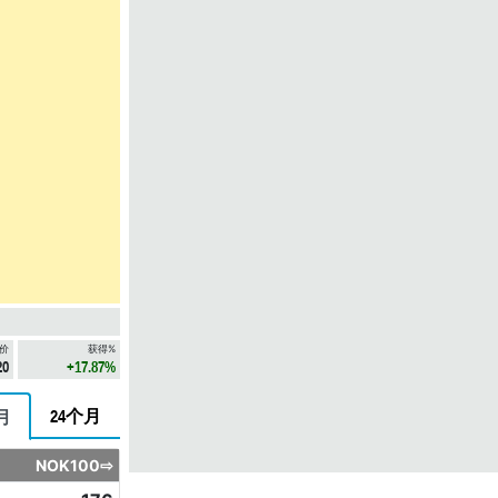
价
获得%
20
+17.87%
24个月
月
NOK100⇨