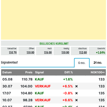
BULLISCHES KURSLIMIT
Gekauft bei
Öffnen
Hoch
Niedrig
Abschluss
Gewinn%
110.78
110.00
115.00
110.00
112.60
+1.64%
Signalverlauf
24 mo.
6 mo.
Datum
Preis
Signal
Diff.%
NOK100⇨
05.08
110.78
KAUF
+1.6%
133
30.07
104.00
VERKAUF
+6.5%
133
❌
17.07
104.80
KAUF
-0.8%
135
❌
10.07
98.28
VERKAUF
+6.6%
135
❌
02.07
97.90
KAUF
+0.4%
✔
134