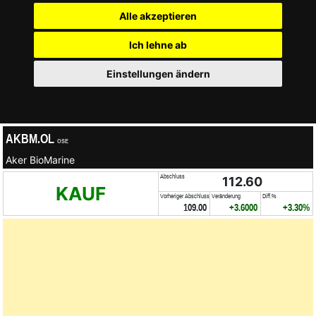
Alle akzeptieren
Ich lehne ab
Einstellungen ändern
AKBM.OL
OSE
Aker BioMarine
Abschluss
112.60
KAUF
Vorheriger Abschluss
Veränderung
Diff.%
109.00
+3.6000
+3.30%