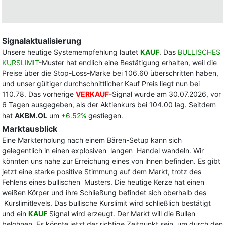
Signalaktualisierung
Unsere heutige Systemempfehlung lautet
KAUF
. Das
BULLISCHES
KURSLIMIT
-Muster hat endlich eine Bestätigung erhalten, weil die
Preise über die Stop-Loss-Marke bei 106.60 überschritten haben,
und unser gültiger durchschnittlicher Kauf Preis liegt nun bei
110.78. Das vorherige
VERKAUF
-Signal wurde am 30.07.2026, vor
6 Tagen ausgegeben, als der Aktienkurs bei 104.00 lag. Seitdem
hat
AKBM.OL
um
+6.52%
gestiegen.
Marktausblick
Eine Markterholung nach einem Bären-Setup kann sich
gelegentlich in einen explosiven langen Handel wandeln. Wir
könnten uns nahe zur Erreichung eines von ihnen befinden. Es gibt
jetzt eine starke positive Stimmung auf dem Markt, trotz des
Fehlens eines bullischen Musters. Die heutige Kerze hat einen
weißen Körper und ihre Schließung befindet sich oberhalb des
Kurslimitlevels. Das bullische Kurslimit wird schließlich bestätigt
und ein
KAUF
Signal wird erzeugt. Der Markt will die Bullen
belohnen. Es könnte jetzt der richtige Zeitpunkt sein, um durch den