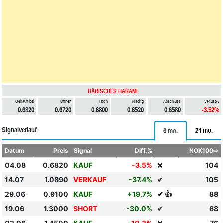
BÄRISCHES HARAMI
Gekauft bei
Öffnen
Hoch
Niedrig
Abschluss
Verlust%
0.6820
0.6720
0.6800
0.6520
0.6580
-3.52%
Signalverlauf
24 mo.
6 mo.
Datum
Preis
Signal
Diff.%
NOK100⇨
04.08
0.6820
KAUF
-3.5%
104
❌
14.07
1.0890
VERKAUF
-37.4%
✔
105
29.06
0.9100
KAUF
+19.7%
✔ 👍
88
19.06
1.3000
SHORT
-30.0%
✔
68
02.06
1.4500
KAUF
-10.3%
76