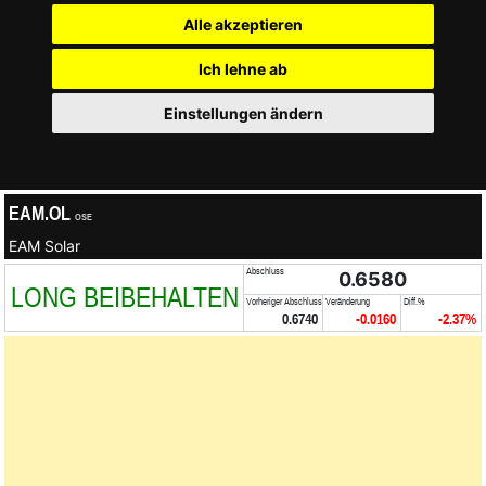
Alle akzeptieren
Ich lehne ab
Einstellungen ändern
EAM.OL
OSE
EAM Solar
Abschluss
0.6580
LONG BEIBEHALTEN
Vorheriger Abschluss
Veränderung
Diff.%
0.6740
-0.0160
-2.37%