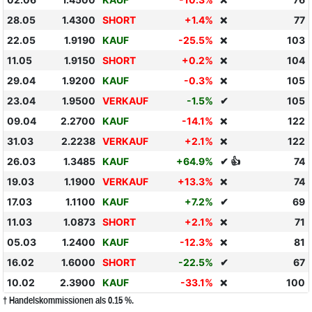
❌
28.05
1.4300
SHORT
+1.4%
77
❌
22.05
1.9190
KAUF
-25.5%
103
❌
11.05
1.9150
SHORT
+0.2%
104
❌
29.04
1.9200
KAUF
-0.3%
105
❌
23.04
1.9500
VERKAUF
-1.5%
✔
105
09.04
2.2700
KAUF
-14.1%
122
❌
31.03
2.2238
VERKAUF
+2.1%
122
❌
26.03
1.3485
KAUF
+64.9%
✔ 👍
74
19.03
1.1900
VERKAUF
+13.3%
74
❌
17.03
1.1100
KAUF
+7.2%
✔
69
11.03
1.0873
SHORT
+2.1%
71
❌
05.03
1.2400
KAUF
-12.3%
81
❌
16.02
1.6000
SHORT
-22.5%
✔
67
10.02
2.3900
KAUF
-33.1%
100
❌
† Handelskommissionen als 0.15 %.