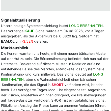
Signalaktualisierung
Unsere heutige Systemempfehlung lautet
LONG BEIBEHALTEN
.
Das vorherige
KAUF
-Signal wurde am 04.08.2026, vor 3 Tagen
ausgegeben, als der Aktienkurs bei 0.6820 lag. Seitdem hat
EAM.OL
um
-3.52%
gefallen.
Marktausblick
Die Kerzen warnten uns heute, mit einem neuen bärischen Muster
auf der Hut zu sein. Die Börsenstimmung befindet sich nun auf der
Unterseite. Basierend auf diesem Muster, in Reaktion auf eine
entstehende Baisse des Marktes, entwickelte das System neue
Konfirmations- und Kurslimitlevels. Das Signal deutet auf
LONG
BEIBEHALTEN
, aber die Wahrscheinlichkeit einer bärischen
Konfirmation, die das Signal in
SHORT
verändern wird, ist sehr
hoch. Das verzögerte Tages-Modul ist eingeschaltet. Angesichts
der Risiken, empfehlen wir Ihnen dringend, die Preisbewegungen
auf Tages-Basis zu verfolgen. SHORT ist ein gefährliches Signal.
Plötzlichen Anstieg der Preise kann zu enormen Verlusten führen.
Aus diesem Grund Stop-Loss Levels müssen im Hinterkopf zu allen