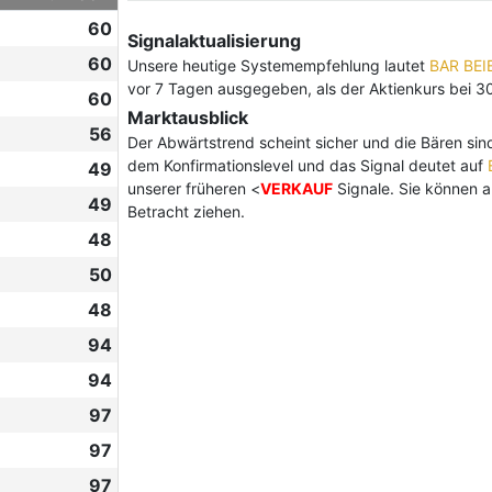
60
Signalaktualisierung
60
Unsere heutige Systemempfehlung lautet
BAR BE
vor 7 Tagen ausgegeben, als der Aktienkurs bei 3
60
Marktausblick
56
Der Abwärtstrend scheint sicher und die Bären sind
dem Konfirmationslevel und das Signal deutet auf
49
unserer früheren <
VERKAUF
Signale. Sie können a
49
Betracht ziehen.
48
50
48
94
94
97
97
97