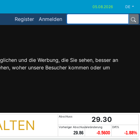
DE
Register
Anmelden
glichen und die Werbung, die Sie sehen, besser an
stehen, woher unsere Besucher kommen oder um
Abschluss
29.30
ALTEN
Vorheriger Abschluss
Veränderung
Diff.%
29.86
-0.5600
-1.88%