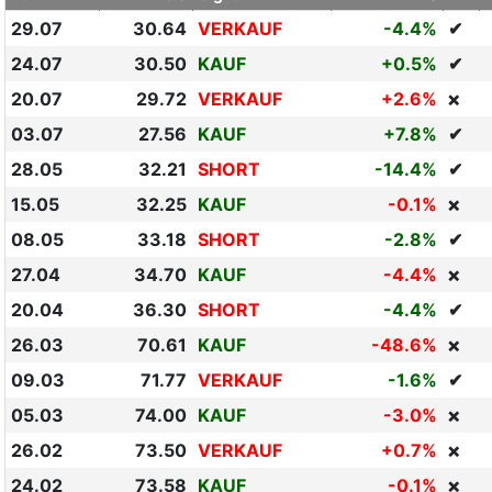
29.07
30.64
VERKAUF
-4.4%
✔
24.07
30.50
KAUF
+0.5%
✔
20.07
29.72
VERKAUF
+2.6%
❌
03.07
27.56
KAUF
+7.8%
✔
28.05
32.21
SHORT
-14.4%
✔
15.05
32.25
KAUF
-0.1%
❌
08.05
33.18
SHORT
-2.8%
✔
27.04
34.70
KAUF
-4.4%
❌
20.04
36.30
SHORT
-4.4%
✔
26.03
70.61
KAUF
-48.6%
❌
09.03
71.77
VERKAUF
-1.6%
✔
05.03
74.00
KAUF
-3.0%
❌
26.02
73.50
VERKAUF
+0.7%
❌
24.02
73.58
KAUF
-0.1%
❌