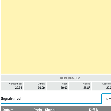
KEIN MUSTER
Verkauft bei
Öffnen
Hoch
Niedrig
Abschlu
30.64
30.00
30.00
28.88
29.
Signalverlauf
6 m
Datum
Preis
Signal
Diff.%