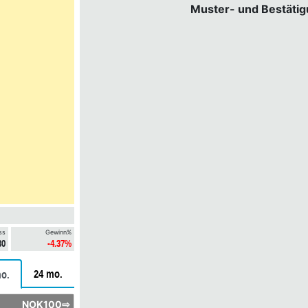
Muster- und Bestäti
ss
Gewinn%
30
-4.37%
24 mo.
o.
NOK100⇨