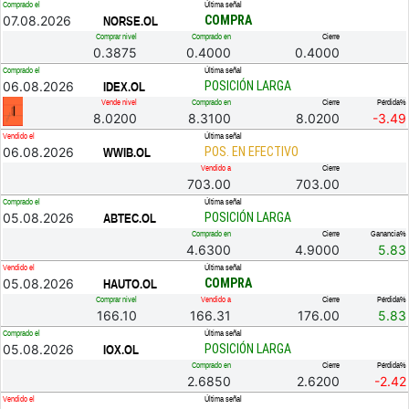
Comprado el
Última señal
07.08.2026
COMPRA
NORSE.OL
Comprar nivel
Comprado en
Cierre
0.3875
0.4000
0.4000
Comprado el
Última señal
06.08.2026
POSICIÓN LARGA
IDEX.OL
Vende nivel
Comprado en
Cierre
Pérdida%
8.0200
8.3100
8.0200
-3.49
Vendido el
Última señal
06.08.2026
POS. EN EFECTIVO
WWIB.OL
Vendido a
Cierre
703.00
703.00
Comprado el
Última señal
05.08.2026
POSICIÓN LARGA
ABTEC.OL
Comprado en
Cierre
Ganancia%
4.6300
4.9000
5.83
Vendido el
Última señal
05.08.2026
COMPRA
HAUTO.OL
Comprar nivel
Vendido a
Cierre
Pérdida%
166.10
166.31
176.00
5.83
Comprado el
Última señal
05.08.2026
POSICIÓN LARGA
IOX.OL
Comprado en
Cierre
Pérdida%
2.6850
2.6200
-2.42
Vendido el
Última señal