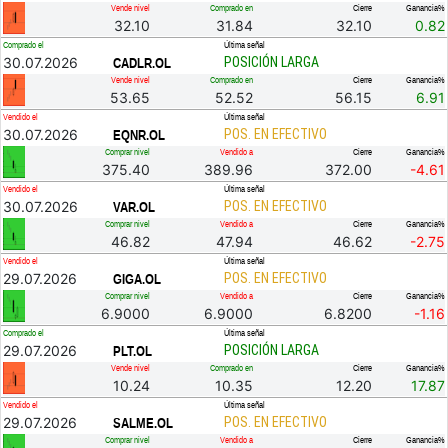
Vende nivel
Comprado en
Cierre
Ganancia%
32.10
31.84
32.10
0.82
Comprado el
Última señal
30.07.2026
POSICIÓN LARGA
CADLR.OL
Vende nivel
Comprado en
Cierre
Ganancia%
53.65
52.52
56.15
6.91
Vendido el
Última señal
30.07.2026
POS. EN EFECTIVO
EQNR.OL
Comprar nivel
Vendido a
Cierre
Ganancia%
375.40
389.96
372.00
-4.61
Vendido el
Última señal
30.07.2026
POS. EN EFECTIVO
VAR.OL
Comprar nivel
Vendido a
Cierre
Ganancia%
46.82
47.94
46.62
-2.75
Vendido el
Última señal
29.07.2026
POS. EN EFECTIVO
GIGA.OL
Comprar nivel
Vendido a
Cierre
Ganancia%
6.9000
6.9000
6.8200
-1.16
Comprado el
Última señal
29.07.2026
POSICIÓN LARGA
PLT.OL
Vende nivel
Comprado en
Cierre
Ganancia%
10.24
10.35
12.20
17.87
Vendido el
Última señal
29.07.2026
POS. EN EFECTIVO
SALME.OL
Comprar nivel
Vendido a
Cierre
Ganancia%