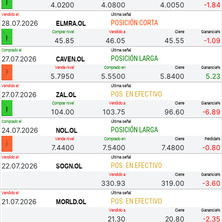
4.0200
4.0800
4.0050
-1.84
Vendido el
Última señal
28.07.2026
POSICIÓN CORTA
ELMRA.OL
Comprar nivel
Vendido a
Cierre
Ganancia%
45.85
46.05
45.55
-1.09
Comprado el
Última señal
27.07.2026
POSICIÓN LARGA
CAVEN.OL
Vende nivel
Comprado en
Cierre
Ganancia%
5.7950
5.5500
5.8400
5.23
Vendido el
Última señal
27.07.2026
POS. EN EFECTIVO
ZAL.OL
Comprar nivel
Vendido a
Cierre
Ganancia%
104.00
103.75
96.60
-6.89
Comprado el
Última señal
24.07.2026
POSICIÓN LARGA
NOL.OL
Vende nivel
Comprado en
Cierre
Pérdida%
7.4400
7.5400
7.4800
-0.80
Vendido el
Última señal
22.07.2026
POS. EN EFECTIVO
SOGN.OL
Vendido a
Cierre
Ganancia%
330.93
319.00
-3.60
Vendido el
Última señal
21.07.2026
POS. EN EFECTIVO
MORLD.OL
Vendido a
Cierre
Ganancia%
21.30
20.80
-2.35