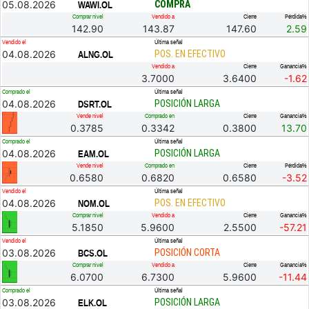
05.08.2026
COMPRA
WAWI.OL
Comprar nivel
Vendido a
Cierre
Pérdida%
142.90
143.87
147.60
2.59
Vendido el
Última señal
04.08.2026
POS. EN EFECTIVO
ALNG.OL
Vendido a
Cierre
Ganancia%
3.7000
3.6400
-1.62
Comprado el
Última señal
04.08.2026
POSICIÓN LARGA
DSRT.OL
Vende nivel
Comprado en
Cierre
Ganancia%
0.3785
0.3342
0.3800
13.70
Comprado el
Última señal
04.08.2026
POSICIÓN LARGA
EAM.OL
Vende nivel
Comprado en
Cierre
Pérdida%
0.6580
0.6820
0.6580
-3.52
Vendido el
Última señal
04.08.2026
POS. EN EFECTIVO
NOM.OL
Comprar nivel
Vendido a
Cierre
Ganancia%
5.1850
5.9600
2.5500
-57.21
Vendido el
Última señal
03.08.2026
POSICIÓN CORTA
BCS.OL
Comprar nivel
Vendido a
Cierre
Ganancia%
6.0700
6.7300
5.9600
-11.44
Comprado el
Última señal
03.08.2026
POSICIÓN LARGA
ELK.OL