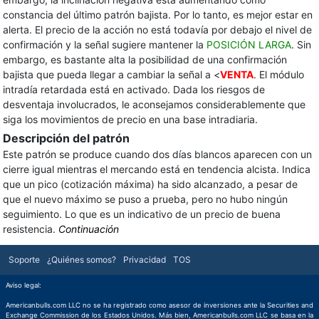
constancia del último patrón bajista. Por lo tanto, es mejor estar en
alerta. El precio de la acción no está todavía por debajo el nivel de
confirmación y la señal sugiere mantener la
POSICIÓN LARGA
. Sin
embargo, es bastante alta la posibilidad de una confirmación
bajista que pueda llegar a cambiar la señal a <
VENTA
. El módulo
intradía retardada está en activado. Dada los riesgos de
desventaja involucrados, le aconsejamos considerablemente que
siga los movimientos de precio en una base intradiaria.
Descripción del patrón
Este patrón se produce cuando dos días blancos aparecen con un
cierre igual mientras el mercando está en tendencia alcista. Indica
que un pico (cotización máxima) ha sido alcanzado, a pesar de
que el nuevo máximo se puso a prueba, pero no hubo ningún
seguimiento. Lo que es un indicativo de un precio de buena
resistencia.
Continuación
Soporte
¿Quiénes somos?
Privacidad
TOS
Aviso legal:
Americanbulls.com LLC no se ha registrado como asesor de inversiones ante la Securities and
Exchange Commission de los Estados Unidos. Más bien, Americanbulls.com LLC se basa en la