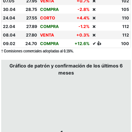
07.05
27.95
VENTA
+0.7%
102
❌
30.04
28.75
COMPRA
-2.8%
105
❌
24.04
27.55
CORTO
+4.4%
110
❌
22.04
27.89
COMPRA
-1.2%
112
❌
08.04
27.80
VENTA
+0.3%
112
❌
09.02
24.70
COMPRA
+12.6%
✔ 👍
100
† Comisiones comerciales adoptadas al 0.15%.
Gráfico de patrón y confirmación de los últimos 6
meses