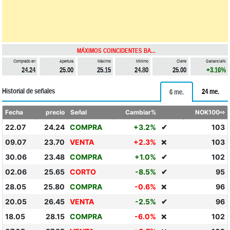
MÁXIMOS COINCIDENTES BA...
Comprado en
Apertura
Máximo
Mínimo
Cierre
Ganancia%
24.24
25.00
25.15
24.80
25.00
+3.16%
Historial de señales
24 me.
6 me.
Fecha
precio
Señal
Cambiar%
NOK100⇨
22.07
24.24
COMPRA
+3.2%
✔
103
09.07
23.70
VENTA
+2.3%
103
❌
30.06
23.48
COMPRA
+1.0%
✔
102
02.06
25.65
CORTO
-8.5%
✔
95
28.05
25.80
COMPRA
-0.6%
96
❌
20.05
26.45
VENTA
-2.5%
✔
96
18.05
28.15
COMPRA
-6.0%
102
❌