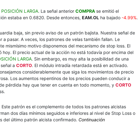
a
POSICIÓN LARGA
. La señal anterior
COMPRA
se emitió el
cción estaba en 0.6820. Desde entonces,
EAM.OL
ha bajado
-4.99%
.
uardia baja, sin previo aviso de un patrón bajista. Nuestra señal de
ar a pasar. A veces, los patrones de velas también fallan. Le
te mismísimo motivo disponemos del mecanismo de stop loss. El
ró hoy. El precio actual de la acción no está todavía por encima del
SICIÓN LARGA
. Sin embargo, es muy alta la posibilidad de una
 señal a
CORTO
. El módulo intradía retardada está en activado.
aconsejamos considerablemente que siga los movimientos de precio
rosa. Los aumentos repentinos de los precios pueden conducir a
s de pérdida hay que tener en cuenta en todo momento, y
CORTO
ss.
 Este patrón es el complemento de todos los patrones alcistas
orman dos días mínimos seguidos e inferiores al nivel de Stop Loss o
oss del último patrón alcista confirmado.
Continuación