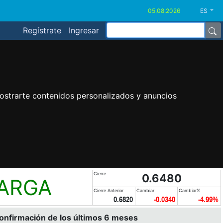
ES
Regístrate
Ingresar
ostrarte contenidos personalizados y anuncios
Cierre
0.6480
LARGA
Cierre Anterior
Cambiar
Cambiar%
0.6820
-0.0340
-4.99%
confirmación de los últimos 6 meses