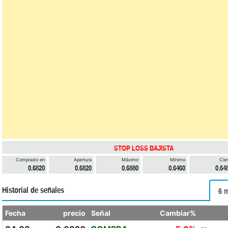
STOP LOSS BAJISTA
Comprado en
Apertura
Máximo
Mínimo
Cier
0.6820
0.6820
0.6880
0.6460
0.64
Historial de señales
6 
Fecha
precio
Señal
Cambiar%