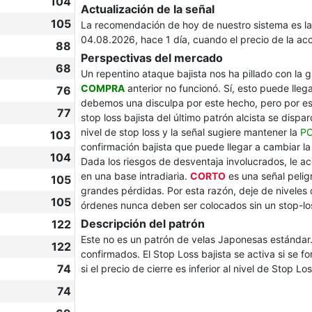
104
Actualización de la señal
105
La recomendación de hoy de nuestro sistema es l
04.08.2026, hace 1 día, cuando el precio de la a
88
Perspectivas del mercado
68
Un repentino ataque bajista nos ha pillado con la g
COMPRA
anterior no funcionó. Sí, esto puede lleg
76
debemos una disculpa por este hecho, pero por es
77
stop loss bajista del último patrón alcista se dispa
nivel de stop loss y la señal sugiere mantener la
PO
103
confirmación bajista que puede llegar a cambiar la
104
Dada los riesgos de desventaja involucrados, le 
en una base intradiaria.
CORTO
es una señal pelig
105
grandes pérdidas. Por esta razón, deje de nivele
105
órdenes nunca deben ser colocados sin un stop-lo
Descripción del patrón
122
Este no es un patrón de velas Japonesas estándar.
122
confirmados. El Stop Loss bajista se activa si se f
74
si el precio de cierre es inferior al nivel de Stop L
74