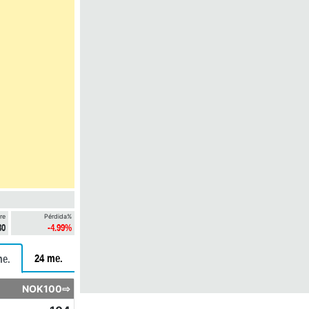
re
Pérdida%
80
-4.99%
24 me.
me.
NOK100⇨