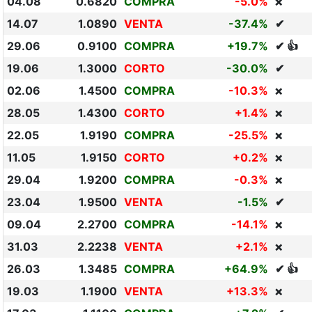
04.08
0.6820
COMPRA
-5.0%
❌
14.07
1.0890
VENTA
-37.4%
✔
29.06
0.9100
COMPRA
+19.7%
✔ 👍
19.06
1.3000
CORTO
-30.0%
✔
02.06
1.4500
COMPRA
-10.3%
❌
28.05
1.4300
CORTO
+1.4%
❌
22.05
1.9190
COMPRA
-25.5%
❌
11.05
1.9150
CORTO
+0.2%
❌
29.04
1.9200
COMPRA
-0.3%
❌
23.04
1.9500
VENTA
-1.5%
✔
09.04
2.2700
COMPRA
-14.1%
❌
31.03
2.2238
VENTA
+2.1%
❌
26.03
1.3485
COMPRA
+64.9%
✔ 👍
19.03
1.1900
VENTA
+13.3%
❌