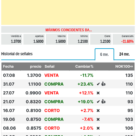
MÁXIMOS COINCIDENTES BA...
Vendido a
Apertura
Máximo
Mínimo
Cierre
Ganancia%
1.3700
1.5000
1.5000
1.2100
1.2100
-11.68%
Historial de señales
24 me.
6 me.
Fecha
precio
Señal
Cambiar%
NOK100⇨
07.08
1.3700
VENTA
-11.7%
135
31.07
1.1100
COMPRA
+23.4%
✔ 👍
110
27.07
0.9900
VENTA
+12.1%
110
❌
21.07
0.8320
COMPRA
+19.0%
✔ 👍
93
16.07
0.8100
CORTO
+2.7%
95
❌
19.06
0.8750
COMPRA
-7.4%
103
❌
08.06
0.8575
CORTO
+2.0%
106
❌