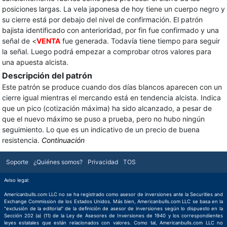
posiciones largas. La vela japonesa de hoy tiene un cuerpo negro y
su cierre está por debajo del nivel de confirmación. El patrón
bajista identificado con anterioridad, por fin fue confirmado y una
señal de <
VENTA
fue generada. Todavía tiene tiempo para seguir
la señal. Luego podrá empezar a comprobar otros valores para
una apuesta alcista.
Descripción del patrón
Este patrón se produce cuando dos días blancos aparecen con un
cierre igual mientras el mercando está en tendencia alcista. Indica
que un pico (cotización máxima) ha sido alcanzado, a pesar de
que el nuevo máximo se puso a prueba, pero no hubo ningún
seguimiento. Lo que es un indicativo de un precio de buena
resistencia.
Continuación
Soporte
¿Quiénes somos?
Privacidad
TOS
Aviso legal:
Americanbulls.com LLC no se ha registrado como asesor de inversiones ante la Securities and
Exchange Commission de los Estados Unidos. Más bien, Americanbulls.com LLC se basa en la
"exclusión de la editorial" de la definición de asesor de inversiones según lo dispuesto en la
Sección 202 (a) (11) de la Ley de Asesores de Inversiones de 1940 y los correspondientes
leyes estatales que están relacionados con valores. Como tal, Americanbulls.com LLC no