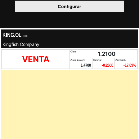
Configurar
KING.OL
OSE
Kingfish Company
Cierre
1.2100
VENTA
Cierre Anterior
Cambiar
Cambiar%
1.4700
-0.2600
-17.69%