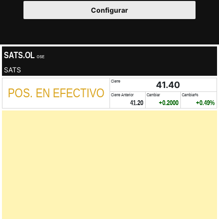
Configurar
SATS.OL
OSE
SATS
Cierre
41.40
POS. EN EFECTIVO
Cierre Anterior
Cambiar
Cambiar%
41.20
+0.2000
+0.49%