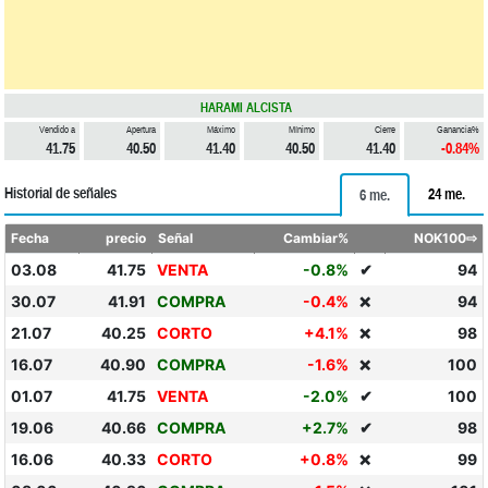
HARAMI ALCISTA
Vendido a
Apertura
Máximo
Mínimo
Cierre
Ganancia%
41.75
40.50
41.40
40.50
41.40
-0.84%
Historial de señales
24 me.
6 me.
Fecha
precio
Señal
Cambiar%
NOK100⇨
03.08
41.75
VENTA
-0.8%
✔
94
30.07
41.91
COMPRA
-0.4%
94
❌
21.07
40.25
CORTO
+4.1%
98
❌
16.07
40.90
COMPRA
-1.6%
100
❌
01.07
41.75
VENTA
-2.0%
✔
100
19.06
40.66
COMPRA
+2.7%
✔
98
16.06
40.33
CORTO
+0.8%
99
❌