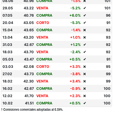
08.06
40.96
COMPRA
-1.5%
101
❌
29.05
43.22
VENTA
-5.2%
✔
101
07.05
40.76
COMPRA
+6.0%
✔
96
20.04
43.05
CORTO
-5.3%
✔
91
15.04
43.65
COMPRA
-1.4%
92
❌
13.04
43.20
VENTA
+1.0%
93
❌
31.03
42.67
COMPRA
+1.2%
✔
92
18.03
43.70
VENTA
-2.4%
✔
92
05.03
43.47
COMPRA
+0.5%
✔
91
03.03
42.08
CORTO
+3.3%
95
❌
27.02
43.73
COMPRA
-3.8%
99
❌
18.02
42.30
VENTA
+3.4%
99
❌
16.02
42.67
COMPRA
-0.9%
100
❌
12.02
41.70
VENTA
+2.3%
100
❌
10.02
41.51
COMPRA
+0.5%
✔
100
† Comisiones comerciales adoptadas al 0.15%.