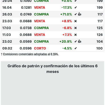
29.04
0.1060
COMPRA
+0.6%
✔
199
16.04
0.1281
VENTA
-17.3%
✔
199
26.03
0.0749
COMPRA
+71.0%
✔ 👍
117
23.03
0.0688
VENTA
+8.9%
117
❌
17.03
0.0738
COMPRA
-6.8%
125
❌
11.03
0.0688
VENTA
+7.3%
126
❌
23.02
0.0569
COMPRA
+20.9%
✔ 👍
104
09.02
0.0596
CORTO
-4.5%
✔
100
† Comisiones comerciales adoptadas al 0.15%.
Gráfico de patrón y confirmación de los últimos 6
meses