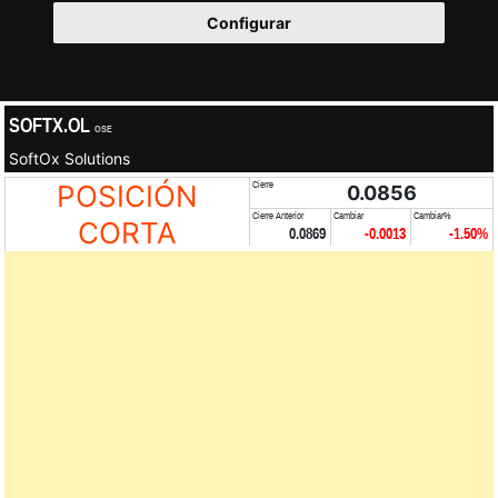
Configurar
SOFTX.OL
OSE
SoftOx Solutions
POSICIÓN
Cierre
0.0856
Cierre Anterior
Cambiar
Cambiar%
CORTA
0.0869
-0.0013
-1.50%