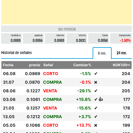
NO PATRON
Vendido a
Apertura
Máximo
Mínimo
Cierre
Ganancia%
0.0869
0.0855
0.0869
0.0831
0.0856
-1.50%
Historial de señales
24 me.
6 me.
Fecha
precio
Señal
Cambiar%
NOK100⇨
06.08
0.0869
CORTO
-1.5%
✔
204
31.07
0.0870
COMPRA
-0.1%
204
❌
08.06
0.1227
VENTA
-29.1%
✔
205
03.06
0.1061
COMPRA
+15.6%
✔ 👍
177
21.05
0.1257
VENTA
-15.6%
✔
178
13.05
0.1212
COMPRA
+3.7%
✔
172
05.05
0.1066
CORTO
+13.7%
199
❌