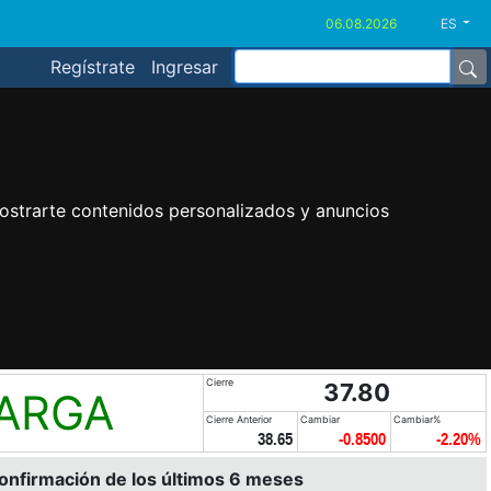
ES
Regístrate
Ingresar
ostrarte contenidos personalizados y anuncios
Cierre
37.80
LARGA
Cierre Anterior
Cambiar
Cambiar%
38.65
-0.8500
-2.20%
confirmación de los últimos 6 meses