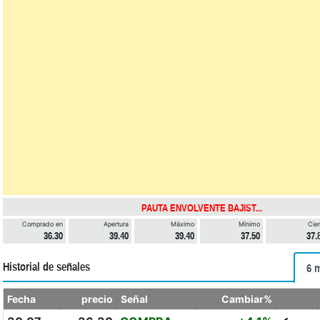
PAUTA ENVOLVENTE BAJIST...
Comprado en
Apertura
Máximo
Mínimo
Cier
36.30
39.40
39.40
37.50
37.
Historial de señales
6 
Fecha
precio
Señal
Cambiar%