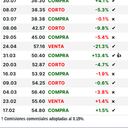
30.07
36.30
COMPRA
+4.1%
✔
08.07
38.35
CORTO
-5.3%
✔
03.07
38.38
COMPRA
-0.1%
❌
08.06
42.57
CORTO
-9.8%
✔
29.05
45.00
COMPRA
-5.4%
❌
24.04
57.16
VENTA
-21.3%
✔
31.03
50.40
COMPRA
+13.4%
✔ 👍
20.03
52.87
CORTO
-4.7%
✔
16.03
53.92
COMPRA
-1.9%
❌
09.03
54.25
CORTO
-0.6%
✔
04.03
56.40
COMPRA
-3.8%
❌
23.02
55.60
VENTA
+1.4%
❌
17.02
54.80
COMPRA
+1.5%
✔
† Comisiones comerciales adoptadas al 0.15%.