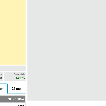
re
Ganancia%
80
+4.13%
24 me.
me.
NOK100⇨