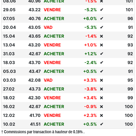
08.06
40.96
ACHETER
-1.5%
101
❌
29.05
43.22
VENDRE
-5.2%
✔
101
07.05
40.76
ACHETER
+6.0%
✔
96
20.04
43.05
VAD
-5.3%
✔
91
15.04
43.65
ACHETER
-1.4%
92
❌
13.04
43.20
VENDRE
+1.0%
93
❌
31.03
42.67
ACHETER
+1.2%
✔
92
18.03
43.70
VENDRE
-2.4%
✔
92
05.03
43.47
ACHETER
+0.5%
✔
91
03.03
42.08
VAD
+3.3%
95
❌
27.02
43.73
ACHETER
-3.8%
99
❌
18.02
42.30
VENDRE
+3.4%
99
❌
16.02
42.67
ACHETER
-0.9%
100
❌
12.02
41.70
VENDRE
+2.3%
100
❌
10.02
41.51
ACHETER
+0.5%
✔
100
† Commissions par transaction à hauteur de 0.15% .