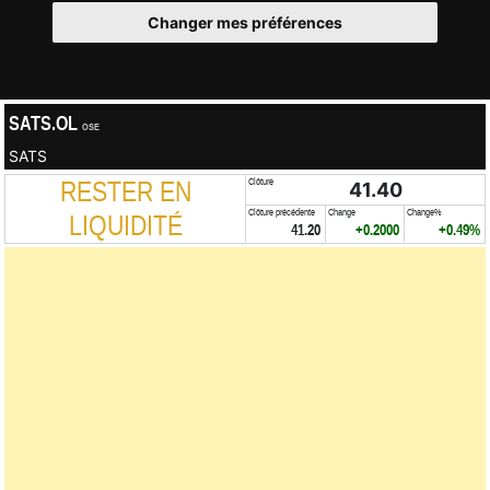
Changer mes préférences
SATS.OL
OSE
SATS
RESTER EN
Clôture
41.40
Clôture précédente
Change
Change%
LIQUIDITÉ
41.20
+0.2000
+0.49%