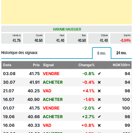
HARAMI HAUSSIER
Vendu à
Ouvert
Haut
Bas
Clôture
Gain%
41.75
40.50
41.40
40.50
41.40
-0.84%
Historique des signaux
24 mo.
6 mo.
Date
Prix
Signal
Change%
NOK100⇨
03.08
41.75
VENDRE
-0.8%
✔
94
30.07
41.91
ACHETER
-0.4%
94
❌
21.07
40.25
VAD
+4.1%
98
❌
16.07
40.90
ACHETER
-1.6%
100
❌
01.07
41.75
VENDRE
-2.0%
✔
100
19.06
40.66
ACHETER
+2.7%
✔
98
16.06
40.33
VAD
+0.8%
99
❌