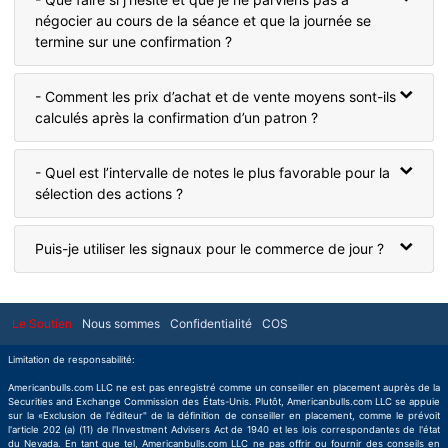
négocier au cours de la séance et que la journée se
termine sur une confirmation ?
- Comment les prix d’achat et de vente moyens sont-ils
calculés après la confirmation d’un patron ?
- Quel est l’intervalle de notes le plus favorable pour la
sélection des actions ?
Puis-je utiliser les signaux pour le commerce de jour ?
Le Soutien
Nous sommes
Confidentialité
COS
Limitation de responsabilité:
Americanbulls.com LLC ne est pas enregistré comme un conseiller en placement auprès de la
Securities and Exchange Commission des États-Unis. Plutôt, Americanbulls.com LLC se appuie
sur la «Exclusion de l'éditeur" de la définition de conseiller en placement, comme le prévoit
l'article 202 (a) (11) de l'Investment Advisers Act de 1940 et les lois correspondantes de l'état
du Nevada. En tant que tel, Americanbulls.com LLC ne pas offrir ou fournir des conseils en