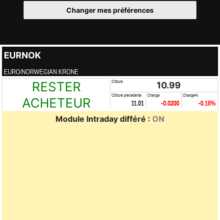
Changer mes préférences
EURNOK
EURO/NORWEGIAN KRONE
RESTER
Clôture
10.99
Clôture précédente
Change
Change%
ACHETEUR
11.01
-0.0200
-0.18%
Module Intraday différé :
ON