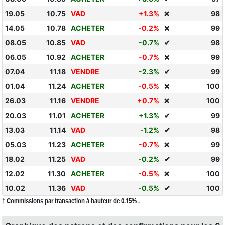
19.05
10.75
VAD
+1.3%
98
❌
14.05
10.78
ACHETER
-0.2%
99
❌
08.05
10.85
VAD
-0.7%
✔
98
06.05
10.92
ACHETER
-0.7%
99
❌
07.04
11.18
VENDRE
-2.3%
✔
99
01.04
11.24
ACHETER
-0.5%
100
❌
26.03
11.16
VENDRE
+0.7%
100
❌
20.03
11.01
ACHETER
+1.3%
✔
99
13.03
11.14
VAD
-1.2%
✔
98
05.03
11.23
ACHETER
-0.7%
99
❌
18.02
11.25
VAD
-0.2%
✔
99
12.02
11.30
ACHETER
-0.5%
100
❌
10.02
11.36
VAD
-0.5%
✔
100
† Commissions par transaction à hauteur de 0.15% .