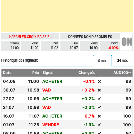
HARAMI EN CROIX BAISSIE...
DONNÉES NON DISPONIBLES
Acheté à
Ouvert
Haut
Bas
Clôture
Perte%
11.00
11.00
11.02
10.97
10.99
-0.09%
Historique des signaux
24 mo.
6 mo.
Date
Prix
Signal
Change%
AUD100⇨
04.08
11.00
ACHETER
-0.1%
98
❌
30.07
10.98
VAD
+0.2%
99
❌
27.07
10.96
ACHETER
+0.2%
✔
99
21.07
10.99
VAD
-0.3%
✔
99
16.07
11.07
ACHETER
-0.7%
100
❌
01.07
11.28
VENDRE
-1.9%
✔
100
08.06
10.89
ACHETER
+3.6%
✔
97